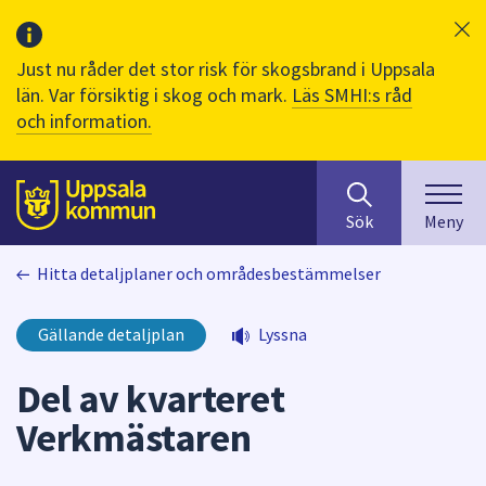
Just nu råder det stor risk för skogsbrand i Uppsala
län. Var försiktig i skog och mark.
Läs SMHI:s råd
och information.
Sök
huvudinnehåll
efter
Till sidans
Sök
Meny
innehåll
på
Hitta detaljplaner och områdesbestämmelser
webbplatsen.
När
du
Gällande detaljplan
Lyssna
börjar
skriva
Del av kvarteret
i
Verkmästaren
sökfältet
kommer
sökförslag