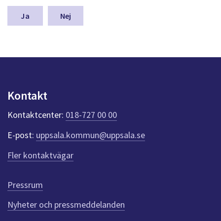
m
n
Nej
a
s
y
n
p
u
n
Kontakt
k
t
Kontaktcenter:
018-727 00 00
e
r
E-post:
uppsala.kommun@uppsala.se
f
ö
Fler kontaktvägar
r
d
e
Pressrum
n
n
Nyheter och pressmeddelanden
a