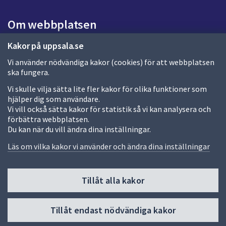
s
i
Om webbplatsen
d
a
Om webbplatsen
Kakor på uppsala.se
Vi använder nödvändiga kakor (cookies) för att webbplatsen
Allmänna handlingar och diarium
ska fungera.
Behandling av personuppgifter
Vi skulle vilja sätta lite fler kakor för olika funktioner som
hjälper dig som användare.
Kakor
Vi vill också sätta kakor för statistik så vi kan analysera och
förbättra webbplatsen.
Språk (other languages)
Du kan när du vill ändra dina inställningar.
Tillgänglighetsredogörelse
Läs om vilka kakor vi använder och ändra dina inställningar
Tillåt alla kakor
Fler sätt att följa oss
Till
Tillåt endast nödvändiga kakor
toppen