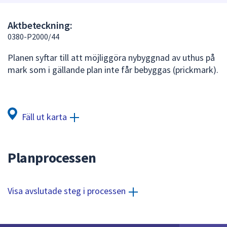
att
presenteras
Aktbeteckning:
under
0380-P2000/44
fältet.
Planen syftar till att möjliggöra nybyggnad av uthus på
Använd
mark som i gällande plan inte får bebyggas (prickmark).
piltangenterna
för
att
navigera
Fäll ut karta
mellan
sökförslagen
och
Planprocessen
enter
för
att
Visa avslutade steg i processen
välja
något
av