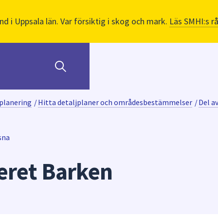
nd i Uppsala län. Var försiktig i skog och mark.
Läs SMHI:s r
planering
/
Hitta detaljplaner och områdesbestämmelser
/
Del a
sna
teret Barken