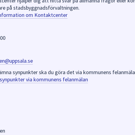
nter hjälper dig att hitta svar på allmänna frågor eller k
re på stadsbyggnadsförvaltningen.
information om Kontaktcenter
 00
en@uppsala.se
er lämna synpunkter ska du göra det via kommunens felanmäla
a synpunkter via kommunens felanmälan
en