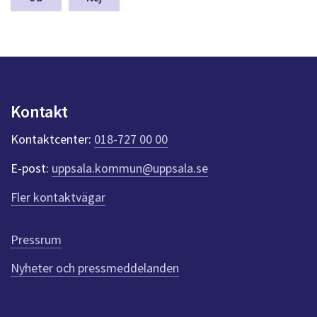
a
s
y
n
p
u
n
Kontakt
k
t
Kontaktcenter:
018-727 00 00
e
r
E-post:
uppsala.kommun@uppsala.se
f
ö
Fler kontaktvägar
r
d
e
Pressrum
n
n
Nyheter och pressmeddelanden
a
s
i