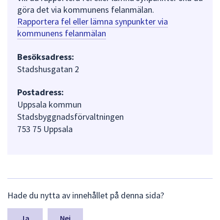
göra det via kommunens felanmälan.
Rapportera fel eller lämna synpunkter via
kommunens felanmälan
Besöksadress:
Stadshusgatan 2
Postadress:
Uppsala kommun
Stadsbyggnadsförvaltningen
753 75 Uppsala
L
Hade du nytta av innehållet på denna sida?
ä
m
n
Nej