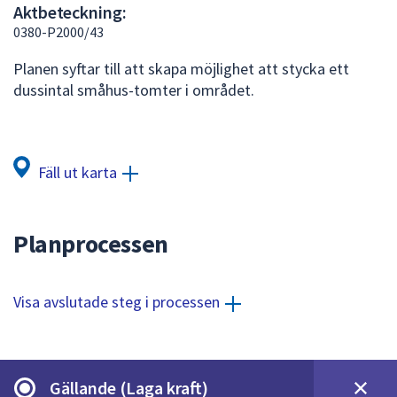
Aktbeteckning:
att
0380-P2000/43
presenteras
under
Planen syftar till att skapa möjlighet att stycka ett
fältet.
dussintal småhus-tomter i området.
Använd
piltangenterna
för
att
Fäll ut karta
navigera
mellan
sökförslagen
Planprocessen
och
enter
för
Visa avslutade steg i processen
att
välja
något
av
Gällande (Laga kraft)