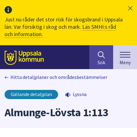
Just nu råder det stor risk för skogsbrand i Uppsala
län. Var försiktig i skog och mark.
Läs SMHI:s råd
och information.
Sök
huvudinnehåll
efter
Till sidans
Sök
Meny
innehåll
på
Hitta detaljplaner och områdesbestämmelser
webbplatsen.
När
du
Gällande detaljplan
Lyssna
börjar
skriva
Almunge-Lövsta 1:113
i
sökfältet
kommer
sökförslag