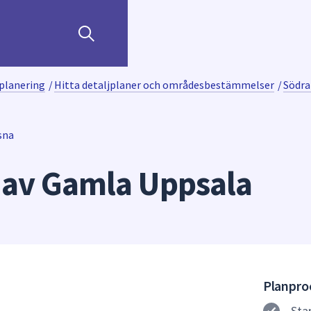
planering
/
Hitta detaljplaner och områdesbestämmelser
/
Södra
sna
 av Gamla Uppsala
Planproc
Sta