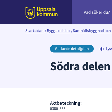
Sök
efter
huvudinnehåll
innehåll
Till sidans
på
webbplatsen.
Startsidan
/
Bygga och bo
/
Samhällsbyggnad och 
När
du
börjar
Gällande detaljplan
Lys
skriva
i
Södra delen
sökfältet
kommer
sökförslag
att
presenteras
under
fältet.
Aktbeteckning:
Använd
0380-338
piltangenterna