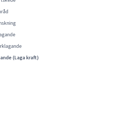
kraft)
råd
nskning
agande
rklagande
lande (Laga kraft)