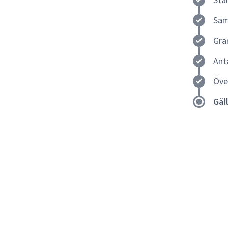
Sam
Gra
Ant
Öve
Gäl