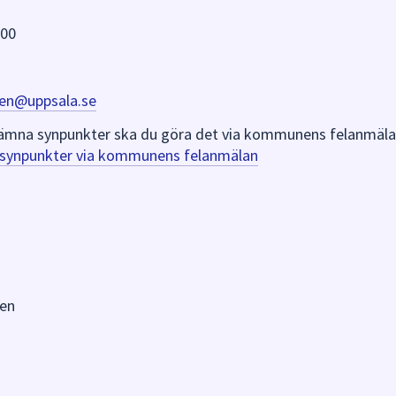
 00
en@uppsala.se
er lämna synpunkter ska du göra det via kommunens felanmäla
a synpunkter via kommunens felanmälan
en