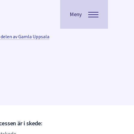
Meny
 delen av Gamla Uppsala
Gällande
essen är i skede:
(Laga
rtskede