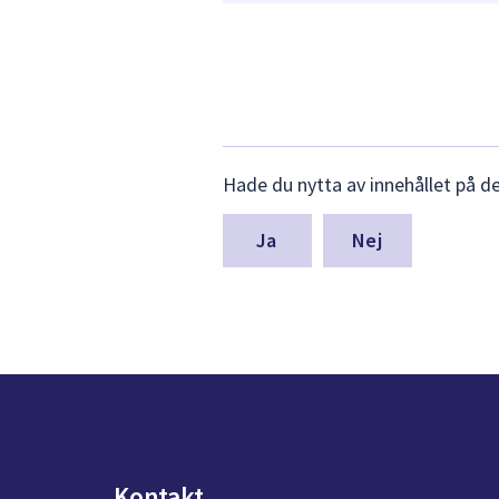
Lämna
Hade du nytta av innehållet på d
synpunkter
för
denna
Nej
sida
Kontakt