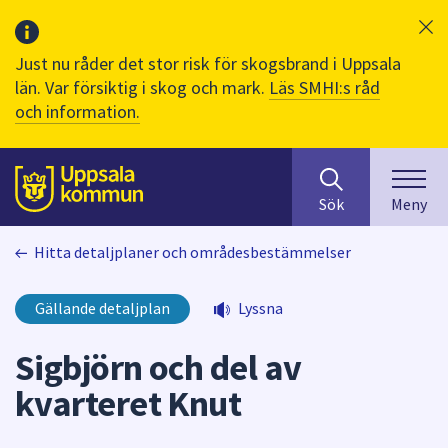
Just nu råder det stor risk för skogsbrand i Uppsala
län. Var försiktig i skog och mark.
Läs SMHI:s råd
och information.
Sök
huvudinnehåll
efter
Till sidans
Sök
Meny
innehåll
på
Hitta detaljplaner och områdesbestämmelser
webbplatsen.
När
du
Gällande detaljplan
Lyssna
börjar
skriva
Sigbjörn och del av
i
kvarteret Knut
sökfältet
kommer
sökförslag