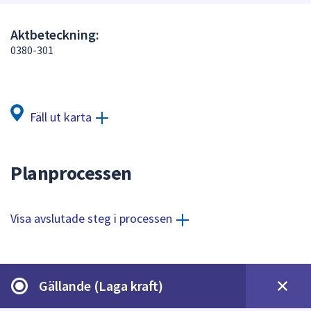
att
presenteras
Aktbeteckning:
under
0380-301
fältet.
Använd
piltangenterna
för
Fäll ut karta
att
navigera
mellan
Planprocessen
sökförslagen
och
enter
Visa avslutade steg i processen
för
att
välja
något
Gällande (Laga kraft)
av