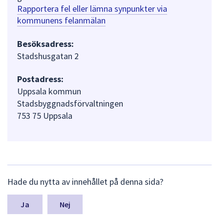
Rapportera fel eller lämna synpunkter via
kommunens felanmälan
Besöksadress:
Stadshusgatan 2
Postadress:
Uppsala kommun
Stadsbyggnadsförvaltningen
753 75 Uppsala
L
Hade du nytta av innehållet på denna sida?
ä
m
n
Nej
a