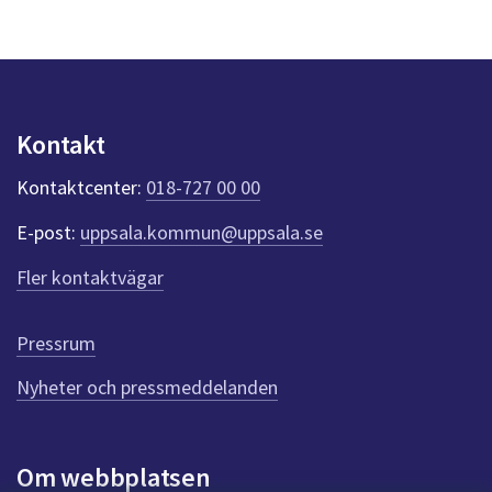
s
y
n
p
u
n
Kontakt
k
t
Kontaktcenter:
018-727 00 00
e
r
E-post:
uppsala.kommun@uppsala.se
f
ö
Fler kontaktvägar
r
d
e
Pressrum
n
n
Nyheter och pressmeddelanden
a
s
i
Om webbplatsen
d