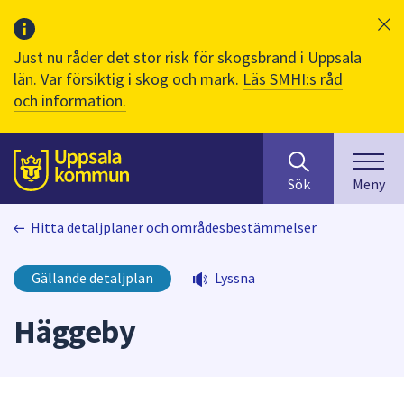
Just nu råder det stor risk för skogsbrand i Uppsala
län. Var försiktig i skog och mark.
Läs SMHI:s råd
och information.
Sök
huvudinnehåll
efter
Till sidans
Sök
Meny
innehåll
på
Hitta detaljplaner och områdesbestämmelser
webbplatsen.
När
du
Gällande detaljplan
Lyssna
börjar
skriva
Häggeby
i
sökfältet
kommer
sökförslag