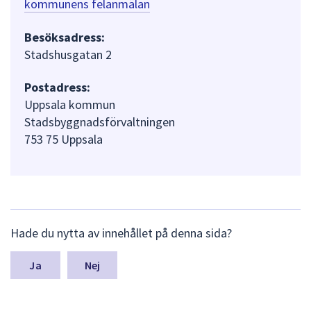
kommunens felanmälan
Besöksadress:
Stadshusgatan 2
Postadress:
Uppsala kommun
Stadsbyggnadsförvaltningen
753 75 Uppsala
L
Hade du nytta av innehållet på denna sida?
ä
m
n
Nej
a
s
y