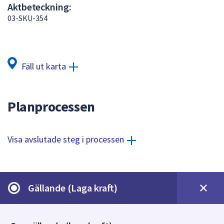
Aktbeteckning:
att
03-SKU-354
presenteras
under
fältet.
Använd
Fäll ut karta
piltangenterna
för
att
Planprocessen
navigera
mellan
sökförslagen
Visa avslutade steg i processen
och
enter
för
att
Gällande (Laga kraft)
välja
något
av