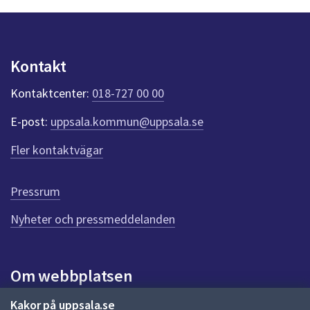
n
p
u
n
Kontakt
k
t
Kontaktcenter:
018-727 00 00
e
r
E-post:
uppsala.kommun@uppsala.se
f
ö
Fler kontaktvägar
r
d
e
Pressrum
n
n
Nyheter och pressmeddelanden
a
s
i
Om webbplatsen
d
a
Om webbplatsen
Kakor på uppsala.se