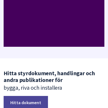
n
a
s
i
d
a
Hitta styrdokument, handlingar och
andra publikationer för
bygga, riva och installera
Hitta dokument