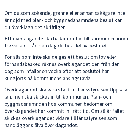
att
Om du som sökande, granne eller annan sakägare inte
presenteras
är nöjd med plan- och byggnadsnämndens beslut kan
under
du överklaga det skriftligen.
fältet.
Använd
Ett överklagande ska ha kommit in till kommunen inom
piltangenterna
tre veckor från den dag du fick del av beslutet.
för
att
För alla som inte ska delges ett beslut om lov eller
navigera
förhandsbesked räknas överklagandetiden från den
mellan
dag som infaller en vecka efter att beslutet har
sökförslagen
kungjorts på kommunens anslagstavla.
och
Överklagandet ska vara ställt till Länsstyrelsen Uppsala
enter
län, men ska skickas in till kommunen. Plan- och
för
byggnadsnämnden hos kommunen bedömer om
att
överklagandet har kommit in i rätt tid. Om så är fallet
välja
skickas överklagandet vidare till länsstyrelsen som
något
handlägger själva överklagandet.
av