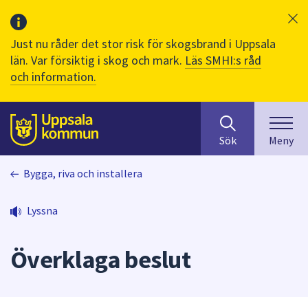
Just nu råder det stor risk för skogsbrand i Uppsala
län. Var försiktig i skog och mark.
Läs SMHI:s råd
och information.
Sök
huvudinnehåll
efter
Till sidans
Sök
Meny
innehåll
på
Bygga, riva och installera
webbplatsen.
När
du
Lyssna
börjar
skriva
Överklaga beslut
i
sökfältet
kommer
sökförslag