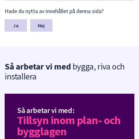
L
Hade du nytta av innehållet på denna sida?
ä
m
n
Nej
a
s
y
n
p
Så arbetar vi med
bygga, riva och
u
n
installera
k
t
e
r
f
Så arbetar vi med:
ö
r
Tillsyn inom plan- och
d
bygglagen
e
n