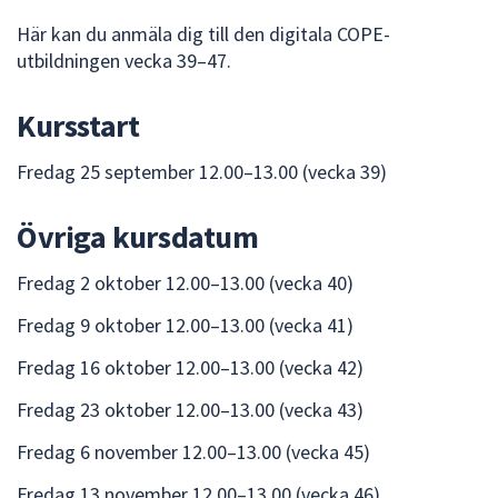
att
Här kan du anmäla dig till den digitala COPE-
presenteras
utbildningen vecka 39–47.
under
fältet.
Kursstart
Använd
piltangenterna
Fredag 25 september 12.00–13.00 (vecka 39)
för
att
Övriga kursdatum
navigera
mellan
Fredag 2 oktober 12.00–13.00 (vecka 40)
sökförslagen
och
Fredag 9 oktober 12.00–13.00 (vecka 41)
enter
Fredag 16 oktober 12.00–13.00 (vecka 42)
för
att
Fredag 23 oktober 12.00–13.00 (vecka 43)
välja
något
Fredag 6 november 12.00–13.00 (vecka 45)
av
Fredag 13 november 12.00–13.00 (vecka 46)