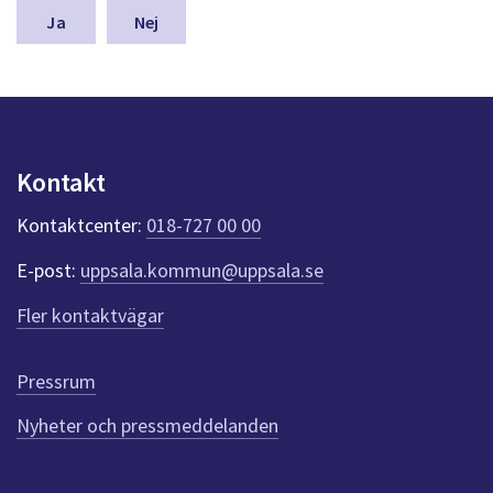
n
Nej
a
s
y
n
p
u
Kontakt
n
k
Kontaktcenter:
018-727 00 00
t
e
E-post:
uppsala.kommun@uppsala.se
r
f
Fler kontaktvägar
ö
r
d
Pressrum
e
n
Nyheter och pressmeddelanden
n
a
s