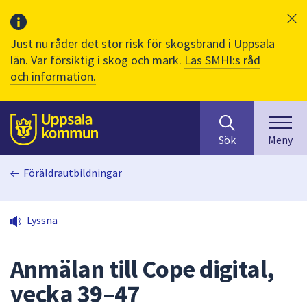
Just nu råder det stor risk för skogsbrand i Uppsala
län. Var försiktig i skog och mark.
Läs SMHI:s råd
och information.
Sök
huvudinnehåll
efter
Till sidans
Sök
Meny
innehåll
på
Föräldrautbildningar
webbplatsen.
När
du
Lyssna
börjar
skriva
i
Anmälan till Cope digital,
sökfältet
vecka 39–47
kommer
sökförslag