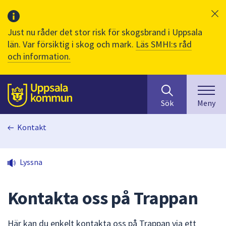
Just nu råder det stor risk för skogsbrand i Uppsala
län. Var försiktig i skog och mark.
Läs SMHI:s råd
och information.
Sök
huvudinnehåll
efter
Till sidans
Sök
Meny
innehåll
på
Kontakt
webbplatsen.
När
du
Lyssna
börjar
skriva
i
Kontakta oss på Trappan
sökfältet
kommer
Här kan du enkelt kontakta oss på Trappan via ett
sökförslag