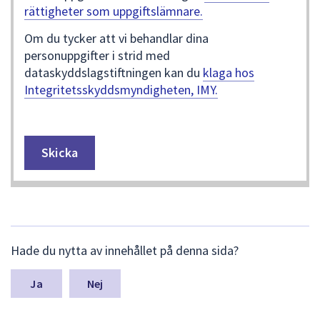
rättigheter som uppgiftslämnare.
Om du tycker att vi behandlar dina
personuppgifter i strid med
dataskyddslagstiftningen kan du
klaga hos
Integritetsskyddsmyndigheten, IMY.
L
Hade du nytta av innehållet på denna sida?
ä
m
n
Nej
a
s