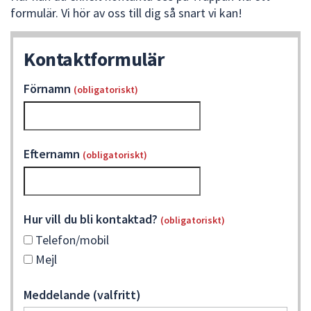
formulär. Vi hör av oss till dig så snart vi kan!
att
presenteras
under
Kontaktformulär
fältet.
Använd
Förnamn
(obligatoriskt)
piltangenterna
för
att
navigera
Efternamn
(obligatoriskt)
mellan
sökförslagen
och
enter
Hur vill du bli kontaktad?
(obligatoriskt)
för
Telefon/mobil
att
Mejl
välja
något
Meddelande (valfritt)
av