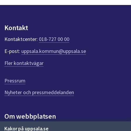
y
n
p
u
Kontakt
n
k
Kontaktcenter:
018-727 00 00
t
e
E-post:
uppsala.kommun@uppsala.se
r
f
Fler kontaktvägar
ö
r
d
Pressrum
e
n
Nyheter och pressmeddelanden
n
a
s
i
Om webbplatsen
d
a
Om webbplatsen
Kakor på uppsala.se