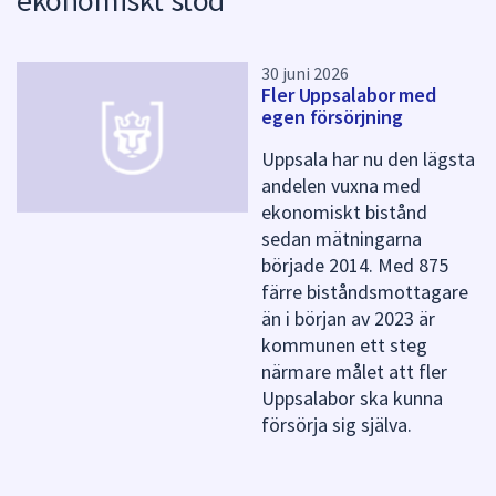
ekonomiskt stöd
k
t
e
r
30 juni 2026
Fler Uppsalabor med
f
egen försörjning
ö
r
Uppsala har nu den lägsta
d
andelen vuxna med
e
ekonomiskt bistånd
n
n
sedan mätningarna
a
började 2014. Med 875
s
färre biståndsmottagare
i
än i början av 2023 är
d
kommunen ett steg
a
närmare målet att fler
Uppsalabor ska kunna
försörja sig själva.