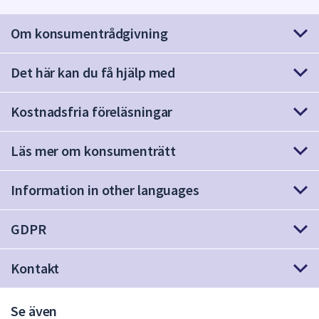
att
Om konsumentrådgivning
presenteras
under
fältet.
Det här kan du få hjälp med
Använd
piltangenterna
Kostnadsfria föreläsningar
för
att
Läs mer om konsumenträtt
navigera
mellan
sökförslagen
Information in other languages
och
enter
GDPR
för
att
Kontakt
välja
något
av
Se även