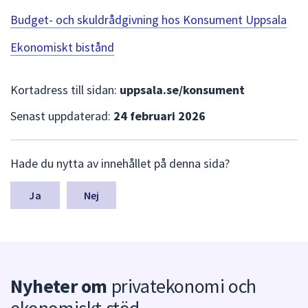
dem.
Budget- och skuldrådgivning hos Konsument Uppsala
Ekonomiskt bistånd
Kortadress till sidan:
uppsala.se/konsument
Senast uppdaterad:
24 februari 2026
L
Hade du nytta av innehållet på denna sida?
ä
m
n
Nej
a
s
y
n
p
Nyheter om
privatekonomi och
u
n