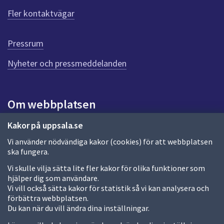
Fler kontaktvägar
Pressrum
Nyheter och pressmeddelanden
Om webbplatsen
Om webbplatsen
Kakor på uppsala.se
Vi använder nödvändiga kakor (cookies) för att webbplatsen
Allmänna handlingar och diarium
ska fungera.
Behandling av personuppgifter
Vi skulle vilja sätta lite fler kakor för olika funktioner som
hjälper dig som användare.
Kakor
Vi vill också sätta kakor för statistik så vi kan analysera och
förbättra webbplatsen.
Språk (other languages)
Du kan när du vill ändra dina inställningar.
Tillgänglighetsredogörelse