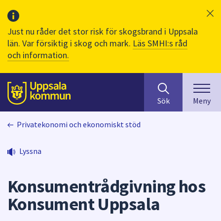
Just nu råder det stor risk för skogsbrand i Uppsala
län. Var försiktig i skog och mark.
Läs SMHI:s råd
och information.
Sök
huvudinnehåll
efter
Till sidans
Sök
Meny
innehåll
på
Privatekonomi och ekonomiskt stöd
webbplatsen.
När
du
Lyssna
börjar
skriva
Konsumentrådgivning hos
i
sökfältet
Konsument Uppsala
kommer
sökförslag