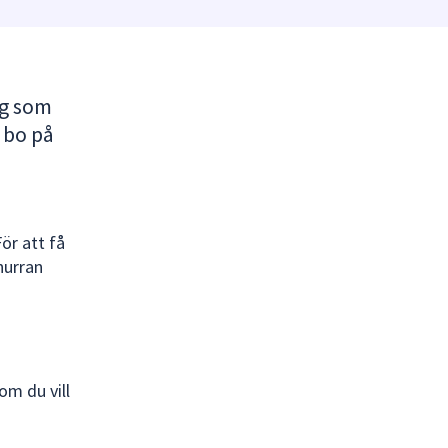
ig som
 bo på
För att få
nurran
om du vill