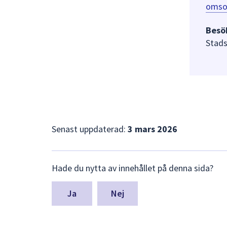
omso
Besö
Stads
Senast uppdaterad:
3 mars 2026
Lämna
Hade du nytta av innehållet på denna sida?
synpunkter
för
denna
Nej
sida