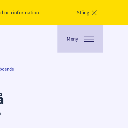
åd och information.
Stäng
Meny
sboende
å
e