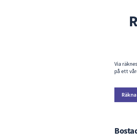
R
Via räkne
på ett vå
Räkna 
Bosta