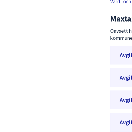
Vård- och
Maxtax
Oavsett h
kommunen.
Avgi
Avgif
Avgi
Avgi