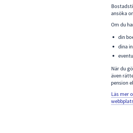
Bostadstil
ansöka o
Om du har 
din b
dina i
eventue
När du gö
även rätte
pension e
Läs mer o
webbplat