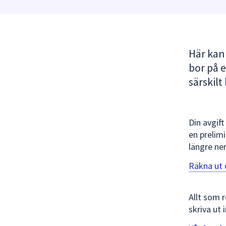
under
fältet.
Använd
piltangenterna
Här kan 
för
att
bor på 
navigera
särskilt
mellan
sökförslagen
och
Din avgift
enter
en prelim
för
längre ner
att
välja
Räkna ut d
något
av
Allt som r
dem.
skriva ut