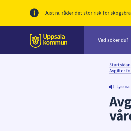
Just nu råder det stor risk för skogsbra
Sök
efter
huvudinnehåll
innehåll
Till sidans
på
webbplatsen.
När
Startsidan
du
Avgifter f
börjar
skriva
Lyssna
i
Avg
sökfältet
kommer
vår
sökförslag
att
presenteras