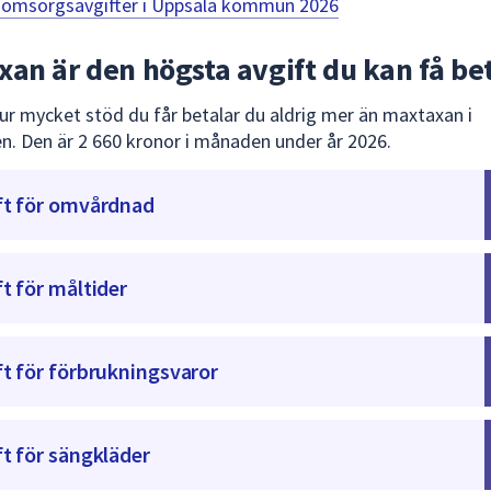
 omsorgsavgifter i Uppsala kommun 2026
an är den högsta avgift du kan få be
ur mycket stöd du får betalar du aldrig mer än maxtaxan i
 Den är 2 660 kronor i månaden under år 2026.
ft för omvårdnad
t för måltider
ft för förbrukningsvaror
ft för sängkläder