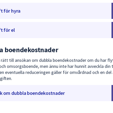
t för hyra
t för el
a boendekostnader
 rätt till ansökan om dubbla boendekostnader om du har flyt
 och omsorgsboende, men ännu inte har hunnit avveckla din t
en eventuella reduceringen gäller för omvårdnad och en del 
giften.
k om dubbla boendekostnader