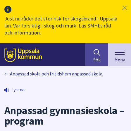
Just nu råder det stor risk för skogsbrand i Uppsala
län. Var försiktig i skog och mark.
Läs SMHI:s råd
och information.
Sök
huvudinnehåll
efter
Till sidans
Sök
Meny
innehåll
på
Anpassad skola och fritidshem anpassad skola
webbplatsen.
När
du
Lyssna
börjar
skriva
Anpassad gymnasieskola –
i
sökfältet
program
kommer
sökförslag