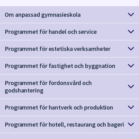
att
Om anpassad gymnasieskola
presenteras
under
fältet.
Programmet för handel och service
Använd
piltangenterna
Programmet för estetiska verksamheter
för
att
Programmet för fastighet och byggnation
navigera
mellan
sökförslagen
Programmet för fordonsvård och
och
godshantering
enter
för
Programmet för hantverk och produktion
att
välja
Programmet för hotell, restaurang och bageri
något
av