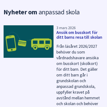
n
p
Nyheter om
anpassad skola
u
n
k
t
3 mars 2026
e
Ansök om busskort för
r
ditt barns resa till skolan
f
ö
Från läsåret 2026/2027
r
behöver du som
d
vårdnadshavare ansöka
e
om busskort (skolkort)
n
för ditt barn. Det gäller
n
om ditt barn går i
a
grundskolan och
s
i
anpassad grundskola,
d
uppfyller kravet på
a
avstånd mellan hemmet
och skolan och behöver