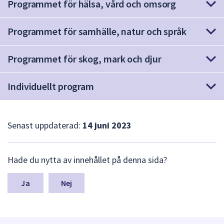
dem.
Programmet för hälsa, vård och omsorg
Programmet för samhälle, natur och språk
Programmet för skog, mark och djur
Individuellt program
Senast uppdaterad:
14 juni 2023
L
Hade du nytta av innehållet på denna sida?
ä
m
n
Nej
a
s
y