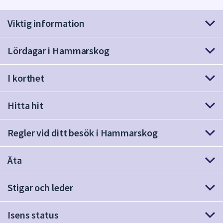
att
Viktig information
presenteras
under
fältet.
Lördagar i Hammarskog
Använd
piltangenterna
I korthet
för
att
Hitta hit
navigera
mellan
sökförslagen
Regler vid ditt besök i Hammarskog
och
enter
Äta
för
att
Stigar och leder
välja
något
av
Isens status