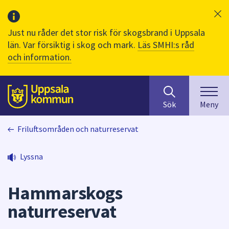
Just nu råder det stor risk för skogsbrand i Uppsala
län. Var försiktig i skog och mark.
Läs SMHI:s råd
och information.
Sök
huvudinnehåll
efter
Till sidans
Sök
Meny
innehåll
på
Friluftsområden och naturreservat
webbplatsen.
När
du
Lyssna
börjar
skriva
Hammarskogs
i
sökfältet
naturreservat
kommer
sökförslag