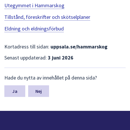
Utegymmet i Hammarskog
Tillstånd, föreskrifter och skötselplaner
Eldning och eldningsförbud
Kortadress till sidan:
uppsala.se/hammarskog
Senast uppdaterad:
3 juni 2026
L
Hade du nytta av innehållet på denna sida?
ä
m
n
Nej
a
s
y
n
p
u