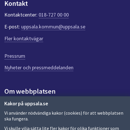
Kontakt
n
k
Kontaktcenter:
018-727 00 00
t
e
E-post:
uppsala.kommun@uppsala.se
r
f
Fler kontaktvägar
ö
r
d
Pressrum
e
n
Nyheter och pressmeddelanden
n
a
s
i
Om webbplatsen
d
a
Om webbplatsen
Kakor på uppsala.se
Vi använder nödvändiga kakor (cookies) för att webbplatsen
Allmänna handlingar och diarium
ska fungera.
Behandling av personuppgifter
Vi skulle vilja sätta lite fler kakor för olika funktioner som