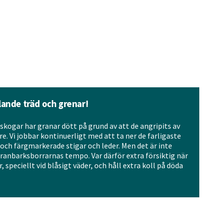
llande träd och grenar!
skogar har granar dött på grund av att de angripits av
. Vi jobbar kontinuerligt med att ta ner de farligaste
och färgmarkerade stigar och leder. Men det är inte
 granbarksborrarnas tempo. Var därför extra försiktig när
 speciellt vid blåsigt väder, och håll extra koll på döda