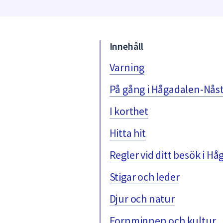
under
fältet.
Använd
piltangenterna
Innehåll
för
att
Varning
navigera
På gång i Hågadalen-Nås
mellan
sökförslagen
I korthet
och
enter
Hitta hit
för
att
Regler vid ditt besök i H
välja
något
Stigar och leder
av
dem.
Djur och natur
Fornminnen och kultur