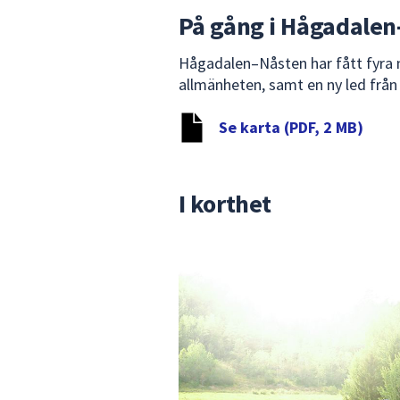
På gång i Hågadalen
Hågadalen–Nåsten har fått fyra 
allmänheten, samt en ny led frå
Se karta (PDF, 2 MB)
I korthet
1
av
2