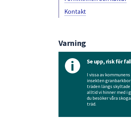
Kontakt
Varning
Se upp, risk för fa
I vissa av kommunens 
insekten granbarkborre
träden längs skyltade 
alltid vi hinner med i
du besöker våra skogar,
träd.