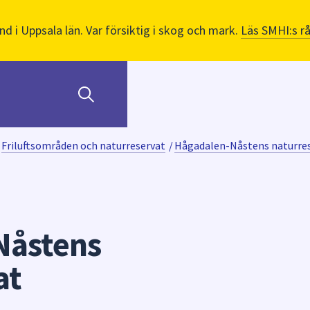
nd i Uppsala län. Var försiktig i skog och mark.
Läs SMHI:s r
Friluftsområden och naturreservat
/
Hågadalen-Nåstens naturre
Nåstens
at