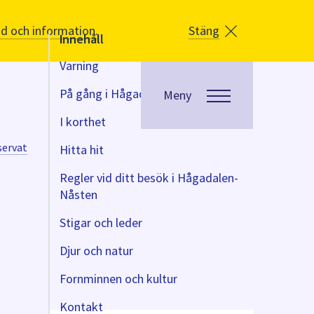
åd och information.
Stäng
Innehåll
Varning
På gång i Hågadalen-Nåsten
Meny
I korthet
servat
Hitta hit
Regler vid ditt besök i Hågadalen-
Nåsten
Stigar och leder
Djur och natur
Fornminnen och kultur
Kontakt