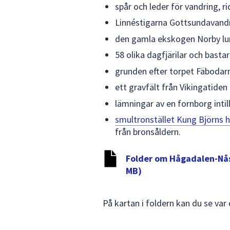
spår och leder för vandring, r
Linnéstigarna Gottsundavand
den gamla ekskogen Norby lu
58 olika dagfjärilar och basta
grunden efter torpet Fäbodarn
ett gravfält från Vikingatiden
lämningar av en fornborg inti
smultronstället Kung Björns 
från bronsåldern.
Folder om Hågadalen-Nås
MB)
På kartan i foldern kan du se var 