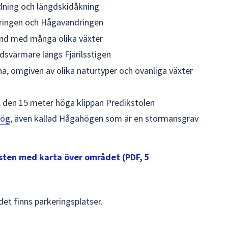
idning och längdskidåkning
ringen och Hågavandringen
nd med många olika växter
rdsvärmare längs Fjärilsstigen
a, omgiven av olika naturtyper och ovanliga växter
ll den 15 meter höga klippan Predikstolen
hög
, även kallad Hågahögen som är en stormansgrav
ten med karta över området (PDF, 5
det finns parkeringsplatser.