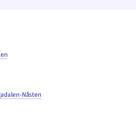
ten
ågadalen-Nåsten