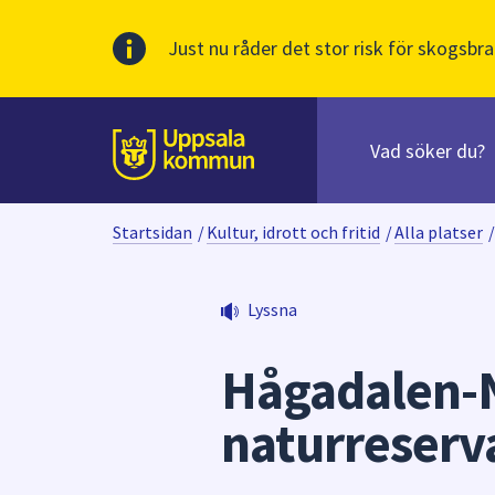
Just nu råder det stor risk för skogsbra
Sök
efter
huvudinnehåll
innehåll
Till sidans
på
webbplatsen.
Startsidan
/
Kultur, idrott och fritid
/
Alla platser
/
När
du
börjar
Lyssna
skriva
i
Hågadalen-
sökfältet
kommer
naturreserv
sökförslag
att
presenteras