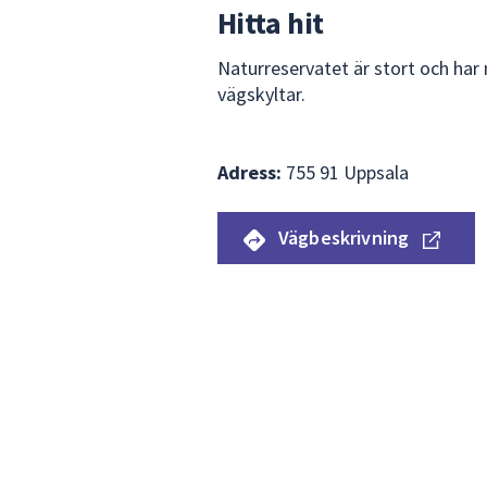
Hitta hit
Naturreservatet är stort och har 
vägskyltar.
Adress:
755 91 Uppsala
Vägbeskrivning
Hoppa
över
Karta
kartan
som
visar
var
Hågadalen-
Nåstens
naturreservat