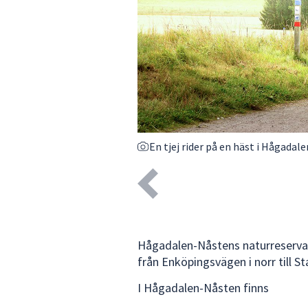
En tjej rider på en häst i Hågadal
Hågadalen-Nåstens naturreservat 
från Enköpingsvägen i norr till S
I Hågadalen-Nåsten finns