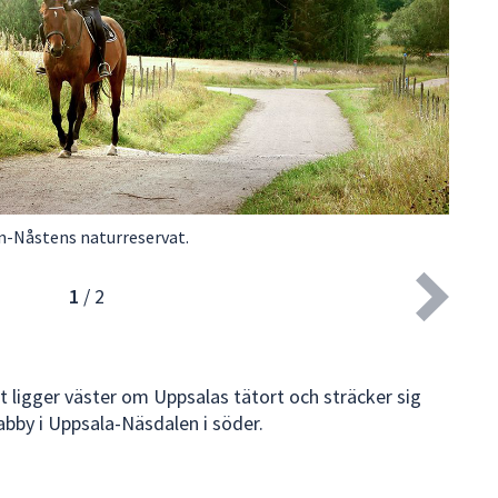
en-Nåstens naturreservat.
En 
1
/
2
ligger väster om Uppsalas tätort och sträcker sig
tabby i Uppsala-Näsdalen i söder.