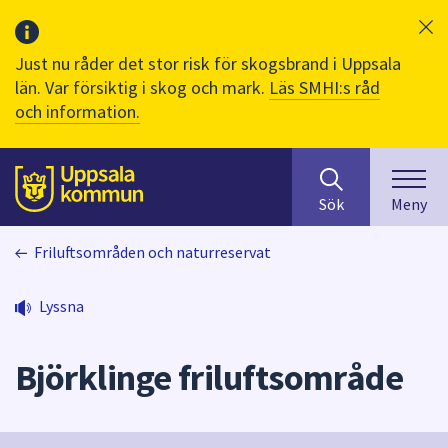
Just nu råder det stor risk för skogsbrand i Uppsala
län. Var försiktig i skog och mark.
Läs SMHI:s råd
och information.
Sök
huvudinnehåll
efter
Till sidans
Sök
Meny
innehåll
på
Friluftsområden och naturreservat
webbplatsen.
När
du
Lyssna
börjar
skriva
Björklinge friluftsområde
i
sökfältet
kommer
sökförslag