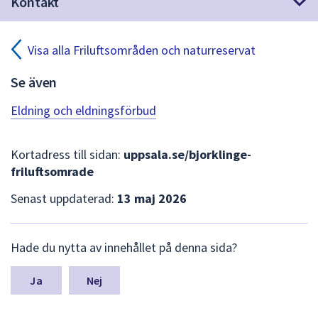
Kontakt
dem.
Visa alla Friluftsområden och naturreservat
Se även
Eldning och eldningsförbud
Kortadress till sidan:
uppsala.se/bjorklinge-
friluftsomrade
Senast uppdaterad:
13 maj 2026
L
Hade du nytta av innehållet på denna sida?
ä
m
n
Nej
a
s