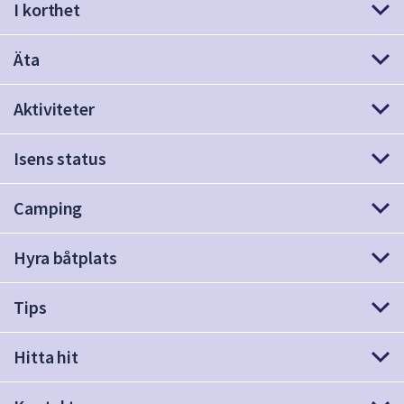
I korthet
att
presenteras
Äta
under
fältet.
Använd
Aktiviteter
piltangenterna
för
Isens status
att
navigera
Camping
mellan
sökförslagen
Hyra båtplats
och
enter
för
Tips
att
välja
Hitta hit
något
av