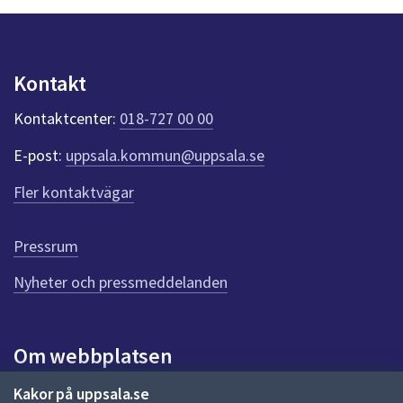
y
n
p
u
Kontakt
n
k
Kontaktcenter:
018-727 00 00
t
e
E-post:
uppsala.kommun@uppsala.se
r
f
Fler kontaktvägar
ö
r
d
Pressrum
e
n
Nyheter och pressmeddelanden
n
a
s
i
Om webbplatsen
d
a
Om webbplatsen
Kakor på uppsala.se