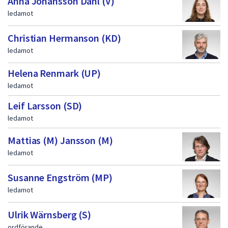
Anna Johansson Dahl (V)
dem.
f
ledamot
ö
Christian Hermanson (KD)
r
ledamot
t
Helena Renmark (UP)
r
ledamot
o
Leif Larsson (SD)
e
ledamot
n
Mattias (M) Jansson (M)
d
ledamot
e
v
Susanne Engström (MP)
a
ledamot
l
Ulrik Wärnsberg (S)
d
ordförande