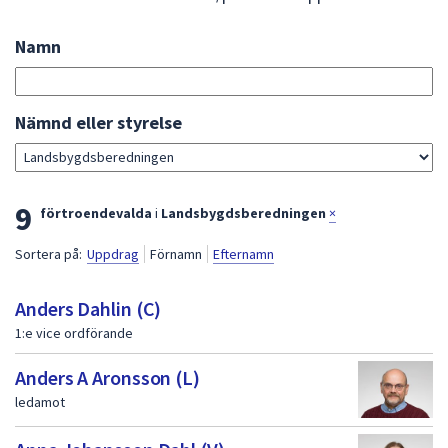
att
presenteras
Namn
Sök
under
bland
fältet.
förtroendevalda
Använd
Gå
Nämnd eller styrelse
piltangenterna
direkt
för
till
att
sökresultat
L
9
navigera
förtroendevalda
i
Landsbygdsberedningen
×
mellan
i
Sortera på:
Uppdrag
Förnamn
Efternamn
sökförslagen
s
och
t
Anders Dahlin (C)
enter
för
1:e vice ordförande
a
att
m
Anders A Aronsson (L)
välja
e
ledamot
något
av
d