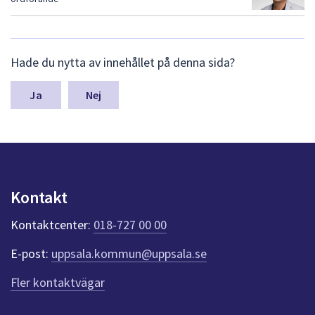
a
L
Hade du nytta av innehållet på denna sida?
ä
m
n
Nej
a
s
y
n
p
u
Kontakt
n
k
Kontaktcenter:
018-727 00 00
t
e
E-post:
uppsala.kommun@uppsala.se
r
f
Fler kontaktvägar
ö
r