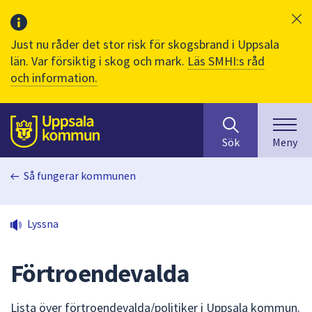
Just nu råder det stor risk för skogsbrand i Uppsala
län. Var försiktig i skog och mark.
Läs SMHI:s råd
och information.
Sök
huvudinnehåll
efter
Till sidans
Sök
Meny
innehåll
på
Så fungerar kommunen
webbplatsen.
När
du
Lyssna
börjar
skriva
i
Förtroendevalda
sökfältet
kommer
Lista över förtroendevalda/politiker i Uppsala kommun.
sökförslag