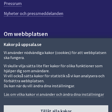
d
Pressrum
e
n
Nyheter och pressmeddelanden
n
a
s
i
Om webbplatsen
d
a
Om webbplatsen
Kakor på uppsala.se
Vi använder nödvändiga kakor (cookies) för att webbplatsen
Allmänna handlingar och diarium
ska fungera.
Behandling av personuppgifter
Vi skulle vilja sätta lite fler kakor för olika funktioner som
hjälper dig som användare.
Kakor
Vi vill också sätta kakor för statistik så vi kan analysera och
förbättra webbplatsen.
Språk (other languages)
Du kan när du vill ändra dina inställningar.
Tillgänglighetsredogörelse
Läs om vilka kakor vi använder och ändra dina inställningar
Tillåt alla kakor