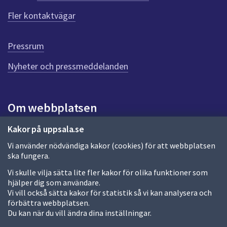
f
Fler kontaktvägar
ö
r
d
Pressrum
e
n
Nyheter och pressmeddelanden
n
a
s
i
Om webbplatsen
d
a
Om webbplatsen
Kakor på uppsala.se
Vi använder nödvändiga kakor (cookies) för att webbplatsen
Allmänna handlingar och diarium
ska fungera.
Behandling av personuppgifter
Vi skulle vilja sätta lite fler kakor för olika funktioner som
hjälper dig som användare.
Kakor
Vi vill också sätta kakor för statistik så vi kan analysera och
förbättra webbplatsen.
Språk (other languages)
Du kan när du vill ändra dina inställningar.