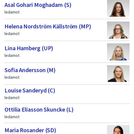
dem.
Asal Gohari Moghadam (S)
f
ledamot
ö
r
Helena Nordström Källström (MP)
t
ledamot
r
Lina Hamberg (UP)
o
ledamot
e
Sofia Andersson (M)
n
ledamot
d
Louise Sanderyd (C)
e
ledamot
v
Ottilia Eliasson Skuncke (L)
a
ledamot
l
Maria Rosander (SD)
d