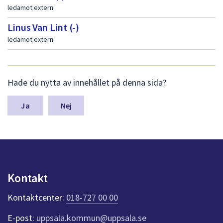
ledamot extern
Linus Van Lint (-)
ledamot extern
L
Hade du nytta av innehållet på denna sida?
ä
m
n
Nej
a
s
y
n
p
u
Kontakt
n
k
Kontaktcenter:
018-727 00 00
t
e
E-post:
uppsala.kommun@uppsala.se
r