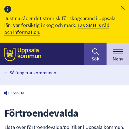
Just nu råder det stor risk för skogsbrand i Uppsala
län. Var försiktig i skog och mark.
Läs SMHI:s råd
och information.
Sök
huvudinnehåll
efter
Till sidans
Sök
Meny
innehåll
på
Så fungerar kommunen
webbplatsen.
När
du
Lyssna
börjar
skriva
i
Förtroendevalda
sökfältet
kommer
Lista över förtroendevalda/politiker i Uppsala kommun.
sökförslag