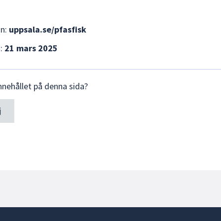
an:
uppsala.se/pfasfisk
d:
21 mars 2025
nnehållet på denna sida?
j