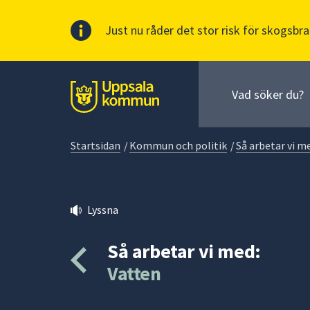
Just nu råder det stor risk för skogsbra
Sök
efter
huvudinnehåll
innehåll
Till sidans
på
webbplatsen.
Startsidan
/
Kommun och politik
/
Så arbetar vi m
När
du
börjar
skriva
Lyssna
i
sökfältet
Så arbetar vi med:
kommer
sökförslag
Vatten
att
presenteras