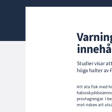
under
fältet.
Använd
piltangenterna
för
Varnin
att
navigera
innehå
mellan
sökförslagen
och
enter
Studier visar a
för
höga halter av 
att
välja
något
Att äta fisk med h
av
hälsoskyddsnämnde
dem.
provtagningar. I b
mot risken att uts