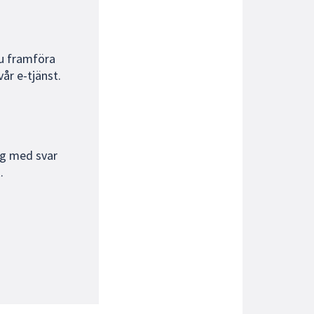
du framföra
år e-tjänst.
ig med svar
.