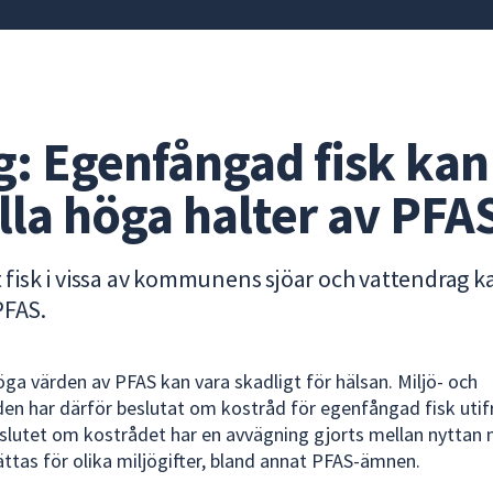
g: Egenfångad fisk kan
lla höga halter av PFA
tt fisk i vissa av kommunens sjöar och vattendrag k
PFAS.
öga värden av PFAS kan vara skadligt för hälsan. Miljö- och
n har därför beslutat om kostråd för egenfångad fisk uti
eslutet om kostrådet har en avvägning gjorts mellan nyttan 
ättas för olika miljögifter, bland annat PFAS-ämnen.