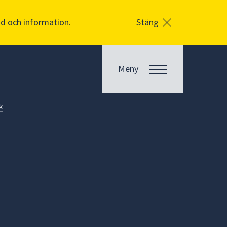
åd och information.
Stäng
Meny
k