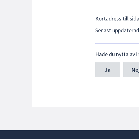
Kortadress till sid
Senast uppdatera
Lämna
Hade du nytta av i
synpunkter
för
denna
Ne
sida