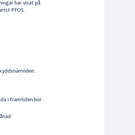
ingar har visat på
främst PFOS.
lsoskyddsnämnden.
ida i framtiden bör
månad.