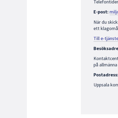
Telefontide
E-post:
milj
När du skick
ett klagomål
Till e-tjäns
Besöksadre
Kontaktcent
på allmänna 
Postadress
Uppsala kom