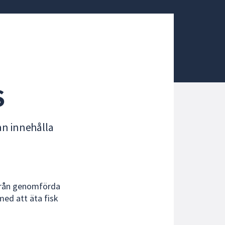
S
an innehålla
från genomförda
med att äta fisk