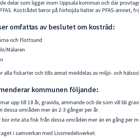
r de delar som ligger inom Uppsala kommun och där provtagn
 PFAS. Kostrådet beror på förhöjda halter av PFAS-ämnet, 
ser omfattas av beslutet om kostråd:
Ärna och Flottsund
ln/Mälaren
ån
ör alla fiskarter och tills annat meddelas av miljö- och hä
menderar kommunen följande:
ar upp till 18 år, gravida, ammande och de som vill bli grav
rån dessa områden mer än 2-3 gånger per år.
 bör inte äta fisk från dessa områden mer än en gång per 
taget i samverkan med Livsmedelsverket.