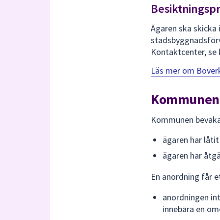
Besiktningspr
Ägaren ska skicka i
stadsbyggnadsförv
Kontaktcenter, se 
Läs mer om Boverk
Kommunen h
Kommunen bevaka
ägaren har låti
ägaren har åtgä
En anordning får 
anordningen int
innebära en ome