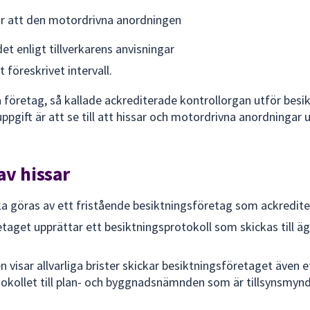
ör att den motordrivna anordningen
et enligt tillverkarens anvisningar
t föreskrivet intervall.
 företag, så kallade ackrediterade kontrollorgan utför besi
pgift är att se till att hissar och motordrivna anordningar up
av hissar
a göras av ett fristående besiktningsföretag som ackrediter
taget upprättar ett besiktningsprotokoll som skickas till äg
 visar allvarliga brister skickar besiktningsföretaget även 
okollet till plan- och byggnadsnämnden som är tillsynsmynd