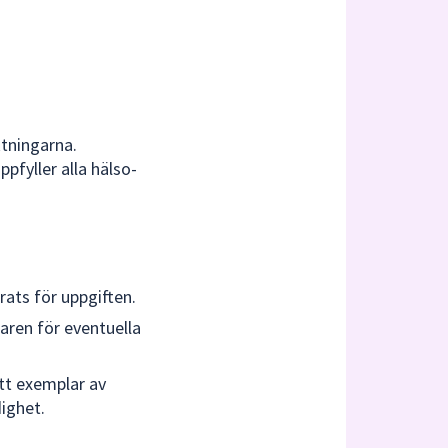
ktningarna.
pfyller alla hälso-
ats för uppgiften.
aren för eventuella
ett exemplar av
ighet.