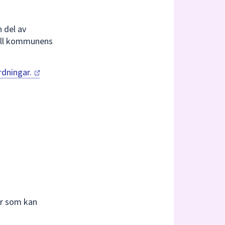
n del av
till kommunens
rdningar.
er som kan