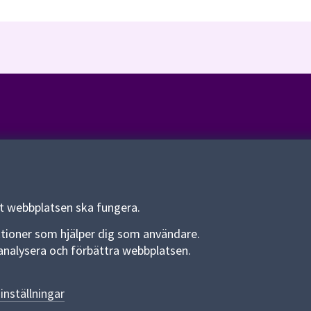
Om webbplatsen
Om webbplatsen
Allmänna handlingar och diarium
tt webbplatsen ska fungera.
Behandling av personuppgifter
funktioner som hjälper dig som användare.
an analysera och förbättra webbplatsen.
Kakor
Språk (other languages)
inställningar