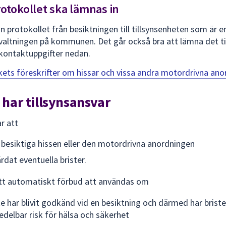
otokollet ska lämnas in
n protokollet från besiktningen till tillsynsenheten som är e
altningen på kommunen. Det går också bra att lämna det 
kontaktuppgifter nedan.
ets föreskrifter om hissar och vissa andra motordrivna
ano
ar tillsynsansvar
r att
t besiktiga hissen eller den motordrivna anordningen
rdat eventuella brister.
ett automatiskt förbud att användas om
e har blivit godkänd vid en besiktning och därmed har brist
delbar risk för hälsa och säkerhet