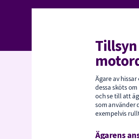
under
fältet.
Använd
piltangenterna
för
Tillsyn
att
navigera
motord
mellan
sökförslagen
och
enter
Ägare av hissar
för
dessa sköts om 
att
och se till att 
välja
som använder d
något
exempelvis rull
av
dem.
Ägarens an