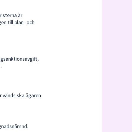
risterna är
n till plan- och
ggsanktionsavgift,
.
 används ska ägaren
yggnadsnämnd.