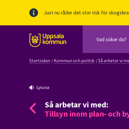
Just nu råder det stor risk för skogsbra
Sök
efter
huvudinnehåll
innehåll
Till sidans
på
webbplatsen.
Startsidan
/
Kommun och politik
/
Så arbetar vi m
När
du
börjar
skriva
Lyssna
i
sökfältet
Så arbetar vi med:
kommer
sökförslag
Tillsyn inom plan- och 
att
presenteras