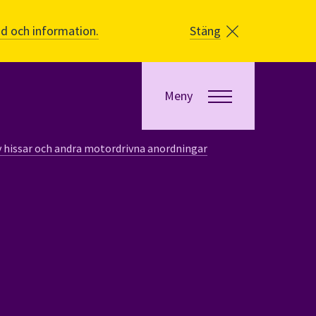
åd och information.
Stäng
Meny
v hissar och andra motordrivna anordningar