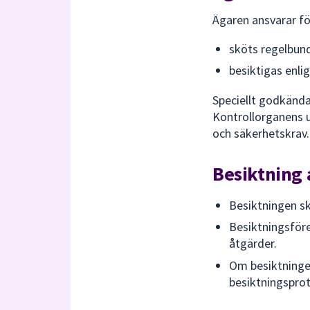
Ägaren ansvarar f
sköts regelbund
besiktigas enlig
Speciellt godkända
Kontrollorganens up
och säkerhetskrav.
Besiktning 
Besiktningen sk
Besiktningsföre
åtgärder.
Om besiktningen
besiktningsprot