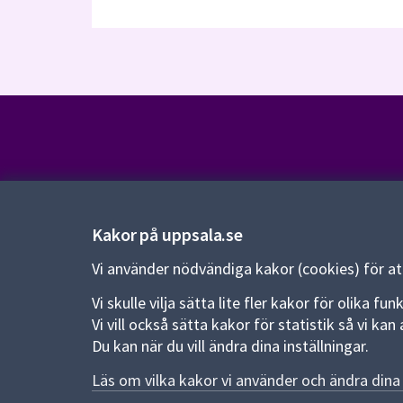
Kontakt
Kontaktcenter:
018-727 00 00
Kakor på uppsala.se
E-post:
uppsala.kommun@uppsala.se
Vi använder nödvändiga kakor (cookies) för a
Vi skulle vilja sätta lite fler kakor för olika 
Fler kontaktvägar
Vi vill också sätta kakor för statistik så vi k
Du kan när du vill ändra dina inställningar.
Pressrum
Läs om vilka kakor vi använder och ändra dina 
Nyheter och pressmeddelanden