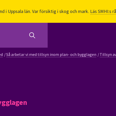
nd i Uppsala län. Var försiktig i skog och mark.
Läs SMHI:s r
ed
/
Så arbetar vi med tillsyn inom plan- och bygglagen
/
Tillsyn a
bygglagen