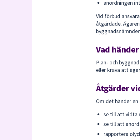
anordningen inte
Vid förbud ansvarar
åtgärdade. Ägaren 
byggnadsnämnden
Vad händer 
Plan- och byggnads
eller kräva att äga
Åtgärder vid
Om det händer en o
se till att vid
se till att anor
rapportera olyc