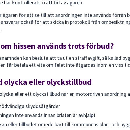
 har kontrollerats i rätt tid av ägaren.
 ägaren för att se till att anordningen inte används förrän b
ansvarar också för att skicka in protokoll från ombesiktninge
.
om hissen används trots förbud?
nämnden kan besluta att ta ut en straffavgift, så kallad by
ren får betala ett vite om felet inte åtgärdas inom en viss tid
 olycka eller olyckstillbud
lycka eller ett olyckstillbud när en motordriven anordning
ta nödvändiga skyddsåtgärder
dningen inte används innan bristen är avhjälpt
kan eller tillbudet omedelbart till kommunens plan- och b