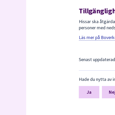
Tillgängligh
Hissar ska åtgärdas
personer med nedsa
Läs mer på Boverke
Senast uppdatera
Lämna
Hade du nytta av i
synpunkter
för
denna
Ne
sida