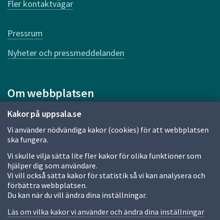
Fler kontaktvägar
ö
r
d
Pressrum
e
n
Nyheter och pressmeddelanden
n
a
s
i
Om webbplatsen
d
a
Om webbplatsen
Kakor på uppsala.se
Vi använder nödvändiga kakor (cookies) för att webbplatsen
Allmänna handlingar och diarium
ska fungera.
Behandling av personuppgifter
Vi skulle vilja sätta lite fler kakor för olika funktioner som
hjälper dig som användare.
Kakor
Vi vill också sätta kakor för statistik så vi kan analysera och
förbättra webbplatsen.
Språk (other languages)
Du kan när du vill ändra dina inställningar.
Tillgänglighetsredogörelse
Läs om vilka kakor vi använder och ändra dina inställningar