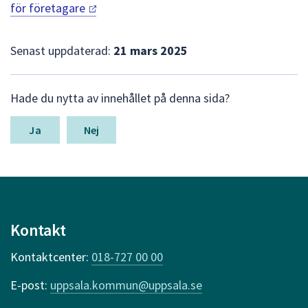
för
företagare
Senast uppdaterad:
21 mars 2025
L
Hade du nytta av innehållet på denna sida?
ä
m
n
Nej
a
s
y
n
p
u
Kontakt
n
k
Kontaktcenter:
018-727 00 00
t
e
E-post:
uppsala.kommun@uppsala.se
r
f