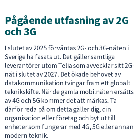
att
presenteras
Pågående utfasning av 2G
under
och 3G
fältet.
Använd
piltangenterna
I slutet av 2025 förväntas 2G- och 3G-näten i
för
Sverige ha fasats ut. Det gäller samtliga
att
leverantörer utom Telia som avvecklar sitt 2G-
navigera
nät i slutet av 2027. Det ökade behovet av
mellan
sökförslagen
datakommunikation tvingar fram ett globalt
och
teknikskifte. När de gamla mobilnäten ersätts
enter
av 4G och 5G kommer det att märkas. Ta
för
därför reda på om detta gäller dig, din
att
organisation eller företag och byt ut till
välja
enheter som fungerar med 4G, 5G eller annan
något
av
modern teknik.