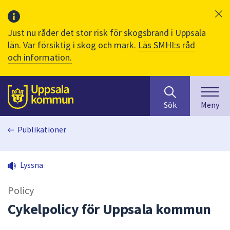
Just nu råder det stor risk för skogsbrand i Uppsala
län. Var försiktig i skog och mark.
Läs SMHI:s råd
och information.
Sök
huvudinnehåll
efter
Till sidans
Sök
Meny
innehåll
på
Publikationer
webbplatsen.
När
du
Lyssna
börjar
skriva
Policy
i
sökfältet
Cykelpolicy för Uppsala kommun
kommer
sökförslag