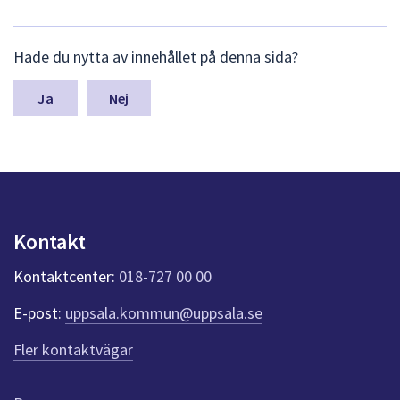
L
Hade du nytta av innehållet på denna sida?
ä
m
n
Nej
a
s
y
n
p
u
n
Kontakt
k
t
Kontaktcenter:
018-727 00 00
e
r
E-post:
uppsala.kommun@uppsala.se
f
ö
Fler kontaktvägar
r
d
e