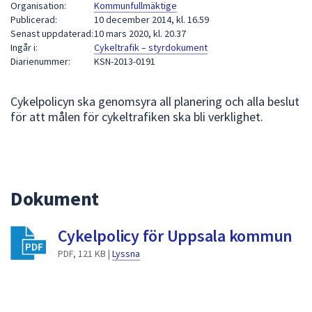
Organisation:
Kommunfullmäktige
att
Publicerad:
10 december 2014, kl. 16.59
presenteras
Senast uppdaterad:
10 mars 2020, kl. 20.37
Ingår i:
Cykeltrafik – styrdokument
under
Diarienummer:
KSN-2013-0191
fältet.
Använd
piltangenterna
Cykelpolicyn ska genomsyra all planering och alla beslut
för
för att målen för cykeltrafiken ska bli verklighet.
att
navigera
mellan
sökförslagen
Dokument
och
enter
Cykelpolicy för Uppsala kommun
för
att
PDF, 121 KB |
Lyssna
välja
något
av