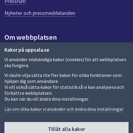
Pressrum
n
n
Nyheter och pressmeddelanden
a
s
i
Om webbplatsen
d
a
Om webbplatsen
Kakor på uppsala.se
Vi använder nödvändiga kakor (cookies) för att webbplatsen
Allmänna handlingar och diarium
ska fungera.
Behandling av personuppgifter
Vi skulle vilja sätta lite fler kakor för olika funktioner som
hjälper dig som användare.
Kakor
Vi vill också sätta kakor för statistik så vi kan analysera och
förbättra webbplatsen.
Språk (other languages)
Du kan när du vill ändra dina inställningar.
Tillgänglighetsredogörelse
Läs om vilka kakor vi använder och ändra dina inställningar
Tillåt alla kakor
Fler sätt att följa oss