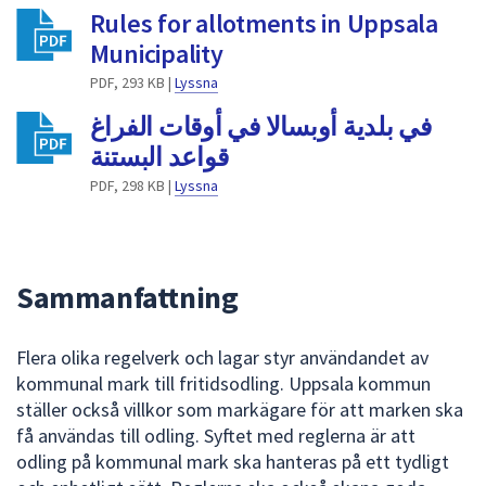
dem.
Rules for allotments in Uppsala
Municipality
PDF, 293 KB |
Lyssna
ﻓﻲ ﺑﻠﺪﯾﺔ أوﺑﺴﺎﻻ ﻓﻲ أوﻗﺎت اﻟﻔﺮاغ
ﻗﻮاﻋﺪ اﻟﺒﺴﺘﻨﺔ
PDF, 298 KB |
Lyssna
Sammanfattning
Flera olika regelverk och lagar styr användandet av
kommunal mark till fritidsodling. Uppsala kommun
ställer också villkor som markägare för att marken ska
få användas till odling. Syftet med reglerna är att
odling på kommunal mark ska hanteras på ett tydligt