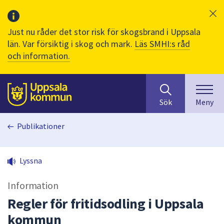
Just nu råder det stor risk för skogsbrand i Uppsala
län. Var försiktig i skog och mark.
Läs SMHI:s råd
och information.
Sök
huvudinnehåll
efter
Till sidans
Sök
Meny
innehåll
på
Publikationer
webbplatsen.
När
du
Lyssna
börjar
skriva
Information
i
sökfältet
Regler för fritidsodling i Uppsala
kommer
kommun
sökförslag