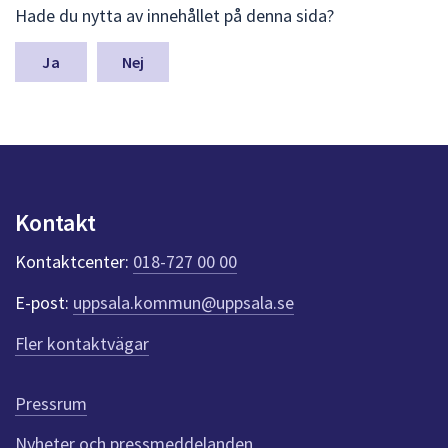
Hade du nytta av innehållet på denna sida?
ä
m
n
Nej
a
s
y
n
p
u
n
Kontakt
k
t
Kontaktcenter:
018-727 00 00
e
r
E-post:
uppsala.kommun@uppsala.se
f
ö
Fler kontaktvägar
r
d
e
Pressrum
n
n
Nyheter och pressmeddelanden