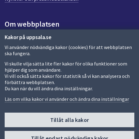
a
s
i
Om webbplatsen
d
a
Om webbplatsen
Kakor på uppsala.se
Vi använder nödvändiga kakor (cookies) för att webbplatsen
Allmänna handlingar och diarium
ska fungera.
Behandling av personuppgifter
Vi skulle vilja sätta lite fler kakor för olika funktioner som
hjälper dig som användare.
Kakor
Vi vill också sätta kakor för statistik så vi kan analysera och
förbättra webbplatsen.
Språk (other languages)
Du kan när du vill ändra dina inställningar.
Tillgänglighetsredogörelse
Läs om vilka kakor vi använder och ändra dina inställningar
Tillåt alla kakor
Fler sätt att följa oss
Till
Tillåt endast nödvändiga kakor