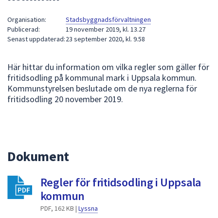
att
Organisation:
Stadsbyggnadsförvaltningen
presenteras
Publicerad:
19 november 2019, kl. 13.27
under
Senast uppdaterad:
23 september 2020, kl. 9.58
fältet.
Använd
Här hittar du information om vilka regler som gäller för
piltangenterna
fritidsodling på kommunal mark i Uppsala kommun.
för
Kommunstyrelsen beslutade om de nya reglerna för
att
fritidsodling 20 november 2019.
navigera
mellan
sökförslagen
och
enter
Dokument
för
att
Regler för fritidsodling i Uppsala
välja
kommun
något
av
PDF, 162 KB |
Lyssna