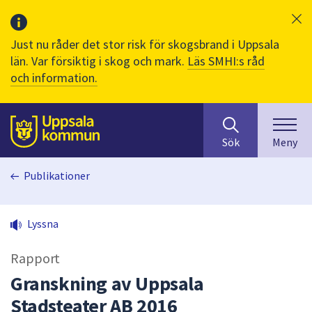
Just nu råder det stor risk för skogsbrand i Uppsala
län. Var försiktig i skog och mark.
Läs SMHI:s råd
och information.
Sök
huvudinnehåll
efter
Till sidans
Sök
Meny
innehåll
på
Publikationer
webbplatsen.
När
du
Lyssna
börjar
skriva
Rapport
i
sökfältet
Granskning av Uppsala
kommer
Stadsteater AB 2016
sökförslag