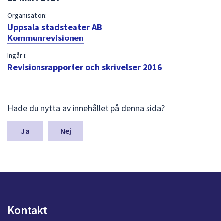
Organisation:
Uppsala stadsteater AB
Kommunrevisionen
Ingår i:
Revisionsrapporter och skrivelser 2016
L
Hade du nytta av innehållet på denna sida?
ä
m
n
Nej
a
s
y
n
p
u
n
Kontakt
k