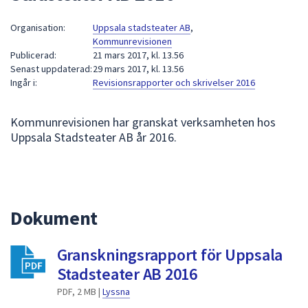
att
Organisation:
Uppsala stadsteater AB
,
presenteras
Kommunrevisionen
under
Publicerad:
21 mars 2017, kl. 13.56
fältet.
Senast uppdaterad:
29 mars 2017, kl. 13.56
Använd
Ingår i:
Revisionsrapporter och skrivelser 2016
piltangenterna
för
Kommunrevisionen har granskat verksamheten hos
att
Uppsala Stadsteater AB år 2016.
navigera
mellan
sökförslagen
och
Dokument
enter
för
att
Granskningsrapport för Uppsala
välja
Stadsteater AB 2016
något
PDF, 2 MB |
Lyssna
av