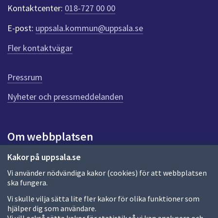
t
Kontaktcenter:
018-727 00 00
e
r
E-post:
uppsala.kommun@uppsala.se
f
ö
Fler kontaktvägar
r
d
e
Pressrum
n
n
Nyheter och pressmeddelanden
a
s
i
Om webbplatsen
d
a
Om webbplatsen
Kakor på uppsala.se
Vi använder nödvändiga kakor (cookies) för att webbplatsen
Allmänna handlingar och diarium
ska fungera.
Behandling av personuppgifter
Vi skulle vilja sätta lite fler kakor för olika funktioner som
hjälper dig som användare.
Kakor
Vi vill också sätta kakor för statistik så vi kan analysera och