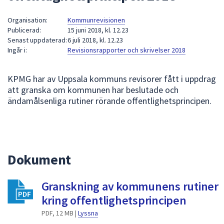
att
Organisation:
Kommunrevisionen
presenteras
Publicerad:
15 juni 2018, kl. 12.23
under
Senast uppdaterad:
6 juli 2018, kl. 12.23
fältet.
Ingår i:
Revisionsrapporter och skrivelser 2018
Använd
piltangenterna
KPMG har av Uppsala kommuns revisorer fått i uppdrag
för
att granska om kommunen har beslutade och
att
ändamålsenliga rutiner rörande offentlighetsprincipen.
navigera
mellan
sökförslagen
och
enter
Dokument
för
att
Granskning av kommunens rutiner
välja
kring offentlighetsprincipen
något
PDF, 12 MB |
Lyssna
av