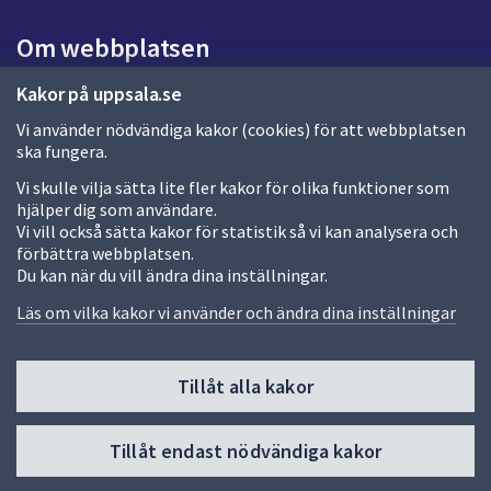
i
Om webbplatsen
d
a
Om webbplatsen
Kakor på uppsala.se
Vi använder nödvändiga kakor (cookies) för att webbplatsen
Allmänna handlingar och diarium
ska fungera.
Behandling av personuppgifter
Vi skulle vilja sätta lite fler kakor för olika funktioner som
hjälper dig som användare.
Kakor
Vi vill också sätta kakor för statistik så vi kan analysera och
förbättra webbplatsen.
Språk (other languages)
Du kan när du vill ändra dina inställningar.
Tillgänglighetsredogörelse
Läs om vilka kakor vi använder och ändra dina inställningar
Tillåt alla kakor
Fler sätt att följa oss
Till
Tillåt endast nödvändiga kakor
toppen
av