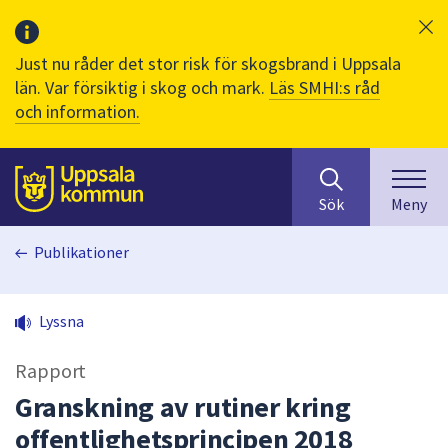
Just nu råder det stor risk för skogsbrand i Uppsala
län. Var försiktig i skog och mark.
Läs SMHI:s råd
och information.
Sök
huvudinnehåll
efter
Till sidans
Sök
Meny
innehåll
på
Publikationer
webbplatsen.
När
du
Lyssna
börjar
skriva
Rapport
i
sökfältet
Granskning av rutiner kring
kommer
offentlighetsprincipen 2018
sökförslag