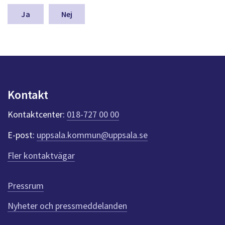
m
n
Nej
a
s
y
n
p
u
n
Kontakt
k
t
Kontaktcenter:
018-727 00 00
e
r
E-post:
uppsala.kommun@uppsala.se
f
ö
Fler kontaktvägar
r
d
e
Pressrum
n
n
Nyheter och pressmeddelanden
a
s