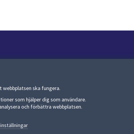
Om webbplatsen
Om webbplatsen
Allmänna handlingar och diarium
tt webbplatsen ska fungera.
Behandling av personuppgifter
funktioner som hjälper dig som användare.
an analysera och förbättra webbplatsen.
Kakor
Språk (other languages)
inställningar