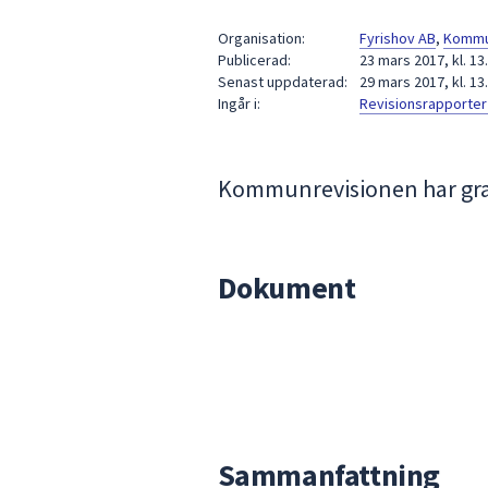
under
fältet.
Organisation:
Fyrishov AB
,
Kommu
Publicerad:
23 mars 2017, kl. 13
Använd
Senast uppdaterad:
29 mars 2017, kl. 13
piltangenterna
Ingår i:
Revisionsrapporter 
för
att
navigera
Kommunrevisionen har gran
mellan
sökförslagen
och
enter
Dokument
för
att
välja
något
av
dem.
Sammanfattning