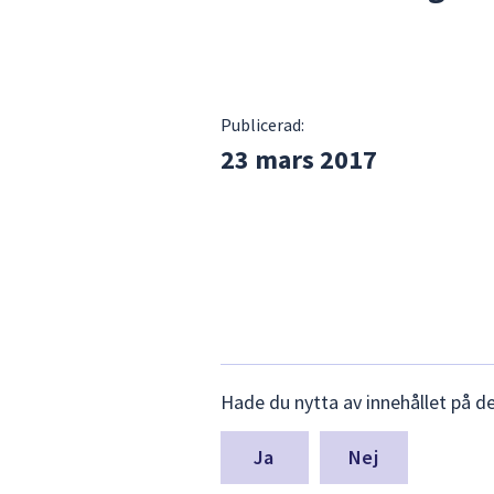
Publicerad:
23 mars 2017
Lämna
Hade du nytta av innehållet på d
synpunkter
för
denna
Nej
sida