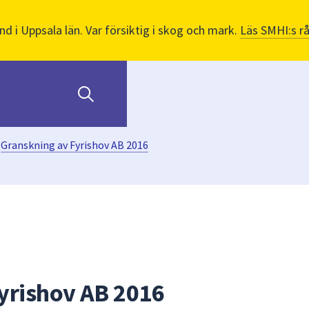
nd i Uppsala län. Var försiktig i skog och mark.
Läs SMHI:s r
Granskning av Fyrishov AB 2016
yrishov AB 2016