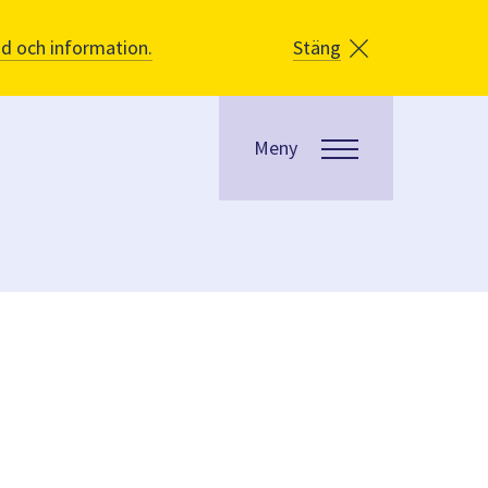
åd och information.
Stäng
Meny