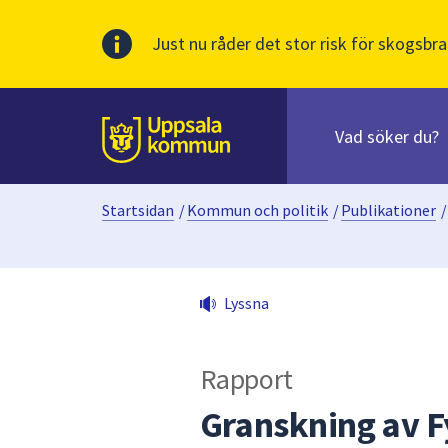
Just nu råder det stor risk för skogsbra
Sök
efter
huvudinnehåll
innehåll
Till sidans
på
webbplatsen.
Startsidan
/
Kommun och politik
/
Publikationer
/
När
du
börjar
skriva
Lyssna
i
sökfältet
kommer
Rapport
sökförslag
att
Granskning av F
presenteras