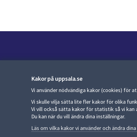
Kontakt
Kontaktcenter:
018-727 00 00
Kakor på uppsala.se
E-post:
uppsala.kommun@uppsala.se
Vi använder nödvändiga kakor (cookies) för a
Vi skulle vilja sätta lite fler kakor för olika 
Fler kontaktvägar
Vi vill också sätta kakor för statistik så vi k
Du kan när du vill ändra dina inställningar.
Pressrum
Läs om vilka kakor vi använder och ändra dina 
Nyheter och pressmeddelanden