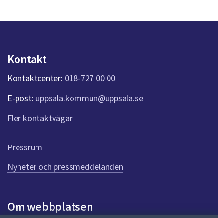
s
y
n
p
u
n
Kontakt
k
t
Kontaktcenter:
018-727 00 00
e
r
E-post:
uppsala.kommun@uppsala.se
f
ö
Fler kontaktvägar
r
d
e
Pressrum
n
n
Nyheter och pressmeddelanden
a
s
i
Om webbplatsen
d
a