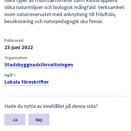
olika typer av friluftsaktiviteter samt kunna uppleva
olika naturmiljöer och biologisk mångfald. Verksamhet
inom naturreservatet med anknytning till friluftsliv,
besöksnäring och naturpedagogik ska finnas.
Publicerad:
23 juni 2022
Organisation:
Stadsbyggnadsförvaltningen
Ingår i:
Lokala föreskrifter
L
Hade du nytta av innehållet på denna sida?
ä
m
n
Nej
a