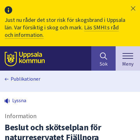
Just nu råder det stor risk för skogsbrand i Uppsala
län. Var försiktig i skog och mark.
Läs SMHI:s råd
och information.
Sök
huvudinnehåll
efter
Till sidans
Sök
Meny
innehåll
på
Publikationer
webbplatsen.
När
du
Lyssna
börjar
skriva
Information
i
sökfältet
Beslut och skötselplan för
kommer
naturreservatet Fjällnora
sökförslag