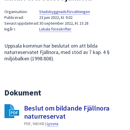
att
Organisation:
Stadsbyggnadsförvaltningen
presenteras
Publicerad:
23 juni 2022, kl. 9.02
under
Senast uppdaterad:
30 september 2022, kl. 15.28
fältet.
Ingår i:
Lokala föreskrifter
Använd
piltangenterna
Uppsala kommun har beslutat om att bilda
för
naturreservatet Fjällnora, med stöd av 7 kap. 4 §
att
miljöbalken (1998:808).
navigera
mellan
sökförslagen
och
enter
Dokument
för
att
Beslut om bildande Fjällnora
välja
naturreservat
något
PDF, 940 KB |
Lyssna
av