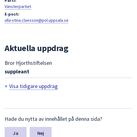
Parti:
att
Vänsterpartiet
presenteras
E-post:
ulla-stina.claesson@pol.uppsala.se
under
fältet.
Använd
piltangenterna
Aktuella uppdrag
för
att
Bror Hjorthstiftelsen
navigera
suppleant
mellan
sökförslagen
+
Visa tidigare uppdrag
och
T
enter
för
i
att
d
L
välja
Hade du nytta av innehållet på denna sida?
ä
i
något
m
av
n
g
Nej