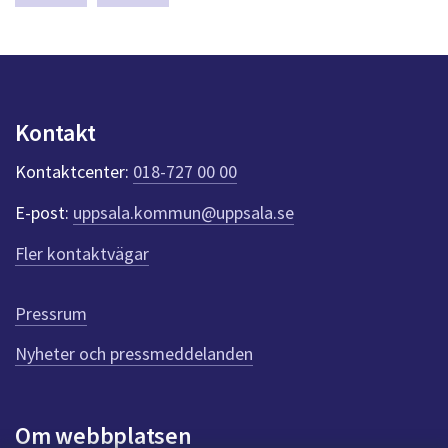
dem.
a
a
s
y
r
n
e
p
u
u
Kontakt
n
p
k
Kontaktcenter:
018-727 00 00
t
p
e
d
E-post:
uppsala.kommun@uppsala.se
r
f
r
Fler kontaktvägar
ö
a
r
d
g
Pressrum
e
n
Nyheter och pressmeddelanden
n
a
s
i
Om webbplatsen