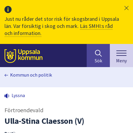
Just nu råder det stor risk för skogsbrand i Uppsala
län. Var försiktig i skog och mark.
Läs SMHI:s råd
och information.
Sök
huvudinnehåll
efter
Till sidans
Sök
Meny
innehåll
på
Kommun och politik
webbplatsen.
När
du
Lyssna
börjar
skriva
Förtroendevald
i
sökfältet
Ulla-Stina Claesson (V)
kommer
sökförslag