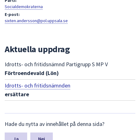
Parti:
att
Socialdemokraterna
presenteras
E-post:
sixten.andersson@pol.uppsala.se
under
fältet.
Använd
piltangenterna
Aktuella uppdrag
för
att
Idrotts- och fritidsnämnd Partigrupp S MP V
navigera
Förtroendevald (Lön)
mellan
sökförslagen
Idrotts- och fritidsnämnden
och
ersättare
enter
för
att
L
välja
Hade du nytta av innehållet på denna sida?
ä
något
m
av
n
Nej