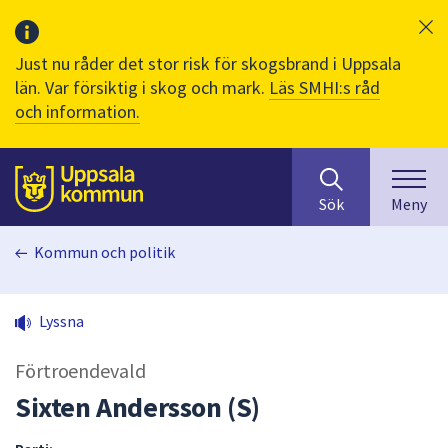
Just nu råder det stor risk för skogsbrand i Uppsala
län. Var försiktig i skog och mark.
Läs SMHI:s råd
och information.
Sök
huvudinnehåll
efter
Till sidans
Sök
Meny
innehåll
på
Kommun och politik
webbplatsen.
När
du
Lyssna
börjar
skriva
Förtroendevald
i
sökfältet
Sixten Andersson (S)
kommer
sökförslag