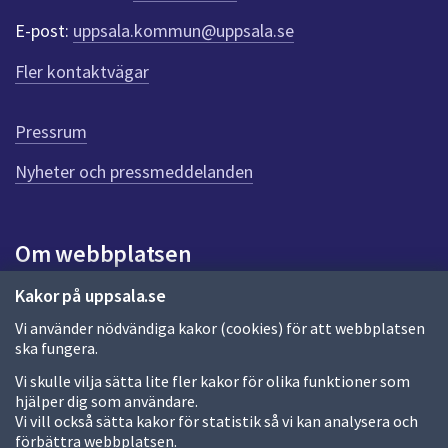
e
E-post:
uppsala.kommun@uppsala.se
r
f
Fler kontaktvägar
ö
r
d
Pressrum
e
n
Nyheter och pressmeddelanden
n
a
s
i
Om webbplatsen
d
a
Om webbplatsen
Kakor på uppsala.se
Vi använder nödvändiga kakor (cookies) för att webbplatsen
Allmänna handlingar och diarium
ska fungera.
Behandling av personuppgifter
Vi skulle vilja sätta lite fler kakor för olika funktioner som
hjälper dig som användare.
Kakor
Vi vill också sätta kakor för statistik så vi kan analysera och
förbättra webbplatsen.