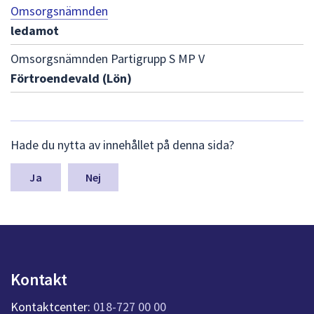
dem.
Omsorgsnämnden
ledamot
Omsorgsnämnden Partigrupp S MP V
Förtroendevald (Lön)
L
Hade du nytta av innehållet på denna sida?
ä
m
n
Nej
a
s
y
n
p
u
Kontakt
n
k
Kontaktcenter:
018-727 00 00
t