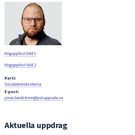
att
presenteras
under
fältet.
Använd
piltangenterna
för
Högupplöst bild 1
att
navigera
Högupplöst bild 2
mellan
Parti:
sökförslagen
Socialdemokraterna
och
E-post:
enter
jonas.lundstrom@pol.uppsala.se
för
att
välja
något
Aktuella uppdrag
av