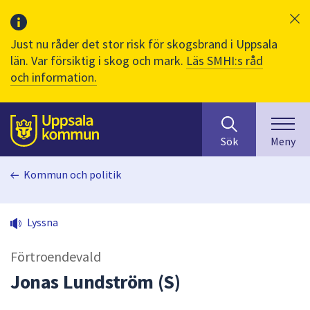
Just nu råder det stor risk för skogsbrand i Uppsala
län. Var försiktig i skog och mark.
Läs SMHI:s råd
och information.
Sök
huvudinnehåll
efter
Till sidans
Sök
Meny
innehåll
på
Kommun och politik
webbplatsen.
När
du
Lyssna
börjar
skriva
Förtroendevald
i
sökfältet
Jonas Lundström (S)
kommer
sökförslag