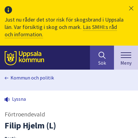
Just nu råder det stor risk för skogsbrand i Uppsala
län. Var försiktig i skog och mark.
Läs SMHI:s råd
och information.
Sök
huvudinnehåll
efter
Till sidans
Sök
Meny
innehåll
på
Kommun och politik
webbplatsen.
När
du
Lyssna
börjar
skriva
Förtroendevald
i
sökfältet
Filip Hjelm (L)
kommer
sökförslag