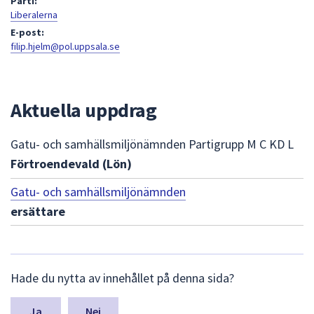
Parti:
att
Liberalerna
presenteras
E-post:
filip.hjelm@pol.uppsala.se
under
fältet.
Använd
piltangenterna
Aktuella uppdrag
för
att
Gatu- och samhällsmiljönämnden Partigrupp M C KD L
navigera
Förtroendevald (Lön)
mellan
sökförslagen
Gatu- och samhällsmiljönämnden
och
ersättare
enter
för
att
L
välja
Hade du nytta av innehållet på denna sida?
ä
något
m
av
n
Nej