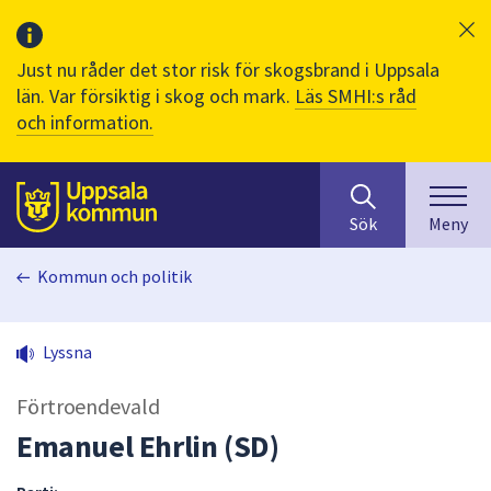
Just nu råder det stor risk för skogsbrand i Uppsala
län. Var försiktig i skog och mark.
Läs SMHI:s råd
och information.
Sök
huvudinnehåll
efter
Till sidans
Sök
Meny
innehåll
på
Kommun och politik
webbplatsen.
När
du
Lyssna
börjar
skriva
Förtroendevald
i
sökfältet
Emanuel Ehrlin (SD)
kommer
sökförslag