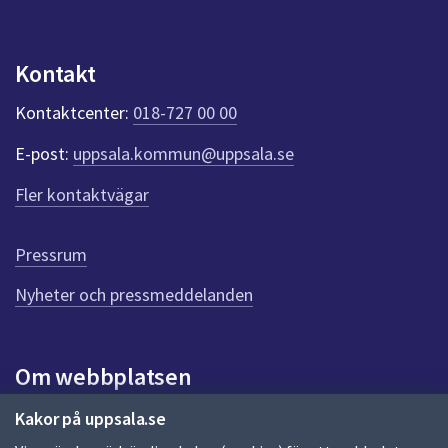
dem.
n
p
u
Kontakt
n
k
Kontaktcenter:
018-727 00 00
t
e
E-post:
uppsala.kommun@uppsala.se
r
f
Fler kontaktvägar
ö
r
d
Pressrum
e
n
Nyheter och pressmeddelanden
n
a
s
i
Om webbplatsen
d
a
Om webbplatsen
Kakor på uppsala.se