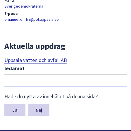
Parti:
att
Sverigedemokraterna
presenteras
E-post:
emanuel.ehrlin@pol.uppsala.se
under
fältet.
Använd
piltangenterna
Aktuella uppdrag
för
att
Uppsala vatten och avfall AB
navigera
ledamot
mellan
sökförslagen
och
enter
L
Hade du nytta av innehållet på denna sida?
ä
för
m
att
n
Nej
välja
a
något
s
av
y