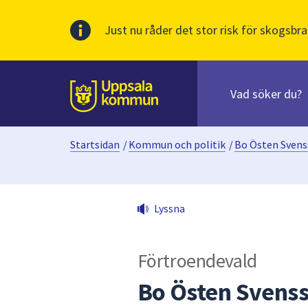
Just nu råder det stor risk för skogsbra
Sök
efter
huvudinnehåll
innehåll
Till sidans
på
webbplatsen.
Startsidan
/
Kommun och politik
/
Bo Östen Sven
När
du
börjar
skriva
Lyssna
i
sökfältet
kommer
Förtroendevald
sökförslag
att
Bo Östen Svenss
presenteras