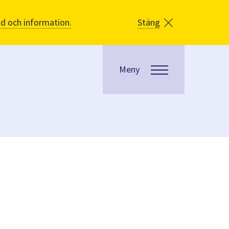
åd och information.
Stäng
Meny