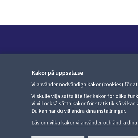
Kontakt
Kontaktcenter:
018-727 00 00
Kakor på uppsala.se
E-post:
uppsala.kommun@uppsala.se
Vi använder nödvändiga kakor (cookies) för a
Fler kontaktvägar
Vi skulle vilja sätta lite fler kakor för olika 
Vi vill också sätta kakor för statistik så vi k
Du kan när du vill ändra dina inställningar.
Pressrum
Läs om vilka kakor vi använder och ändra dina 
Nyheter och pressmeddelanden