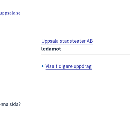
uppsala.se
Uppsala stadsteater AB
ledamot
+
Visa tidigare uppdrag
Tidigare
uppdrag
enna sida?