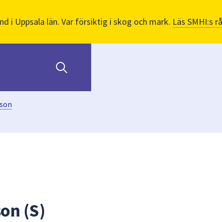
nd i Uppsala län. Var försiktig i skog och mark.
Läs SMHI:s r
sson
on (S)