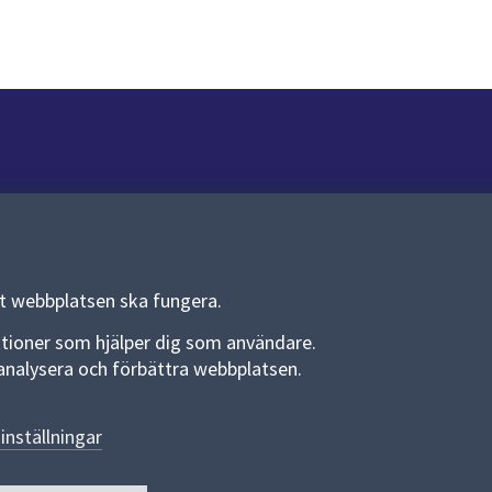
Om webbplatsen
Om webbplatsen
Allmänna handlingar och diarium
tt webbplatsen ska fungera.
Behandling av personuppgifter
funktioner som hjälper dig som användare.
an analysera och förbättra webbplatsen.
Kakor
Språk (other languages)
inställningar
Tillgänglighetsredogörelse