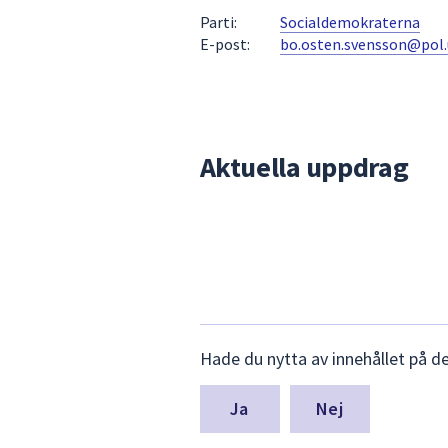
under
Parti:
Socialdemokraterna
fältet.
E-post:
bo.osten.svensson@pol.
Använd
piltangenterna
för
att
navigera
Aktuella uppdrag
mellan
sökförslagen
och
enter
för
att
välja
Lämna
något
Hade du nytta av innehållet på d
synpunkter
av
för
dem.
denna
Nej
sida