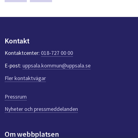
dem.
a
a
s
y
r
n
e
p
u
u
Kontakt
n
p
k
Kontaktcenter:
018-727 00 00
t
p
e
d
E-post:
uppsala.kommun@uppsala.se
r
f
r
Fler kontaktvägar
ö
a
r
d
g
Pressrum
e
n
Nyheter och pressmeddelanden
n
a
s
i
Om webbplatsen