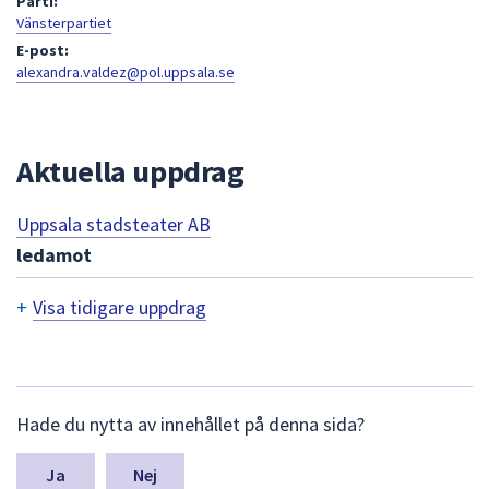
Parti:
att
Vänsterpartiet
presenteras
E-post:
alexandra.valdez@pol.uppsala.se
under
fältet.
Använd
piltangenterna
Aktuella uppdrag
för
att
Uppsala stadsteater AB
navigera
ledamot
mellan
sökförslagen
+
Visa tidigare uppdrag
och
T
enter
för
i
att
d
L
välja
Hade du nytta av innehållet på denna sida?
ä
i
något
m
av
n
g
Nej