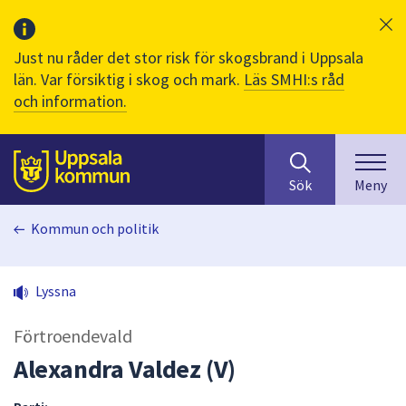
Just nu råder det stor risk för skogsbrand i Uppsala
län. Var försiktig i skog och mark.
Läs SMHI:s råd
och information.
Sök
huvudinnehåll
efter
Till sidans
Sök
Meny
innehåll
på
Kommun och politik
webbplatsen.
När
du
Lyssna
börjar
skriva
Förtroendevald
i
sökfältet
Alexandra Valdez (V)
kommer
sökförslag