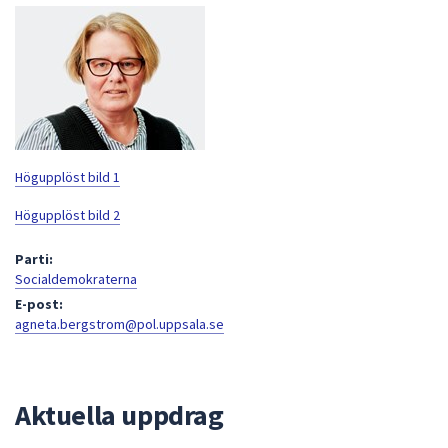
att
presenteras
under
fältet.
Använd
piltangenterna
för
Högupplöst bild 1
att
navigera
Högupplöst bild 2
mellan
Parti:
sökförslagen
Socialdemokraterna
och
E-post:
enter
agneta.bergstrom@pol.uppsala.se
för
att
välja
något
Aktuella uppdrag
av