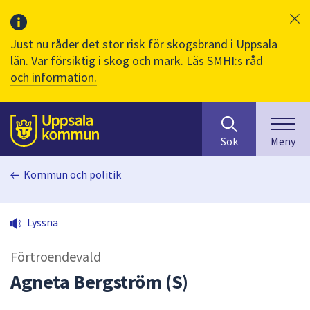
Just nu råder det stor risk för skogsbrand i Uppsala
län. Var försiktig i skog och mark.
Läs SMHI:s råd
och information.
Sök
huvudinnehåll
efter
Till sidans
Sök
Meny
innehåll
på
Kommun och politik
webbplatsen.
När
du
Lyssna
börjar
skriva
Förtroendevald
i
sökfältet
Agneta Bergström (S)
kommer
sökförslag