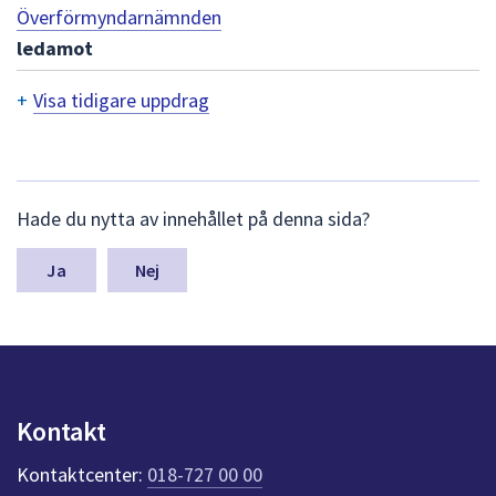
dem.
Överförmyndarnämnden
ledamot
+
Visa tidigare uppdrag
T
i
d
L
Hade du nytta av innehållet på denna sida?
ä
i
m
n
g
Nej
a
a
s
y
r
n
e
p
u
u
Kontakt
n
p
k
Kontaktcenter:
018-727 00 00
t
p