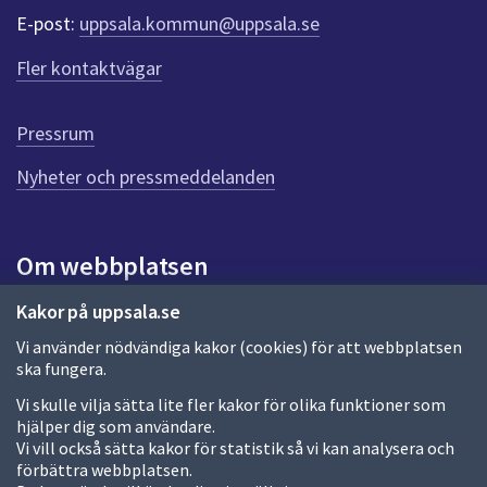
e
d
E-post:
uppsala.kommun@uppsala.se
r
f
r
Fler kontaktvägar
ö
a
r
d
g
Pressrum
e
n
Nyheter och pressmeddelanden
n
a
s
i
Om webbplatsen
d
a
Om webbplatsen
Kakor på uppsala.se
Vi använder nödvändiga kakor (cookies) för att webbplatsen
Allmänna handlingar och diarium
ska fungera.
Behandling av personuppgifter
Vi skulle vilja sätta lite fler kakor för olika funktioner som
hjälper dig som användare.
Kakor
Vi vill också sätta kakor för statistik så vi kan analysera och
förbättra webbplatsen.
Språk (other languages)