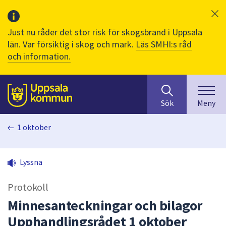
Just nu råder det stor risk för skogsbrand i Uppsala
län. Var försiktig i skog och mark.
Läs SMHI:s råd
och information.
Sök
huvudinnehåll
efter
Till sidans
Sök
Meny
innehåll
på
1 oktober
webbplatsen.
När
du
Lyssna
börjar
skriva
Protokoll
i
sökfältet
Minnesanteckningar och bilagor
kommer
Upphandlingsrådet 1 oktober
sökförslag