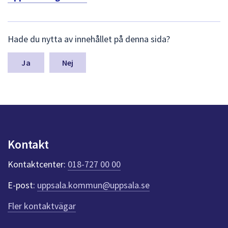
dem.
L
Hade du nytta av innehållet på denna sida?
ä
m
n
Nej
a
s
y
n
p
u
n
Kontakt
k
t
Kontaktcenter:
018-727 00 00
e
r
E-post:
uppsala.kommun@uppsala.se
f
ö
Fler kontaktvägar
r
d