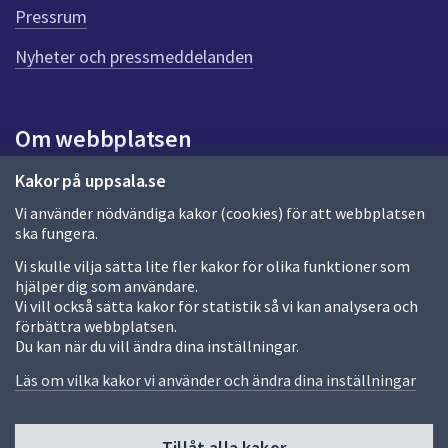
e
Pressrum
n
n
Nyheter och pressmeddelanden
a
s
i
Om webbplatsen
d
a
Om webbplatsen
Kakor på uppsala.se
Vi använder nödvändiga kakor (cookies) för att webbplatsen
Allmänna handlingar och diarium
ska fungera.
Behandling av personuppgifter
Vi skulle vilja sätta lite fler kakor för olika funktioner som
hjälper dig som användare.
Kakor
Vi vill också sätta kakor för statistik så vi kan analysera och
förbättra webbplatsen.
Språk (other languages)
Du kan när du vill ändra dina inställningar.
Tillgänglighetsredogörelse
Läs om vilka kakor vi använder och ändra dina inställningar
Tillåt alla kakor