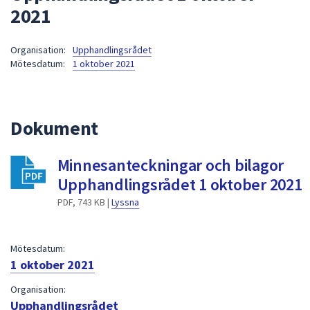
2021
att
presenteras
under
Organisation:
Upphandlingsrådet
Mötesdatum:
1 oktober 2021
fältet.
Använd
piltangenterna
för
Dokument
att
navigera
Minnesanteckningar och bilagor
mellan
Upphandlingsrådet 1 oktober 2021
sökförslagen
och
PDF, 743 KB |
Lyssna
enter
för
att
Mötesdatum:
1 oktober 2021
välja
något
Organisation:
av
Upphandlingsrådet