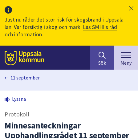
Just nu råder det stor risk för skogsbrand i Uppsala
län. Var försiktig i skog och mark.
Läs SMHI:s råd
och information.
Sök
huvudinnehåll
efter
Till sidans
Sök
Meny
innehåll
på
11 september
webbplatsen.
När
du
Lyssna
börjar
skriva
Protokoll
i
sökfältet
Minnesanteckningar
kommer
Upphandlingsrådet 11 september
sökförslag