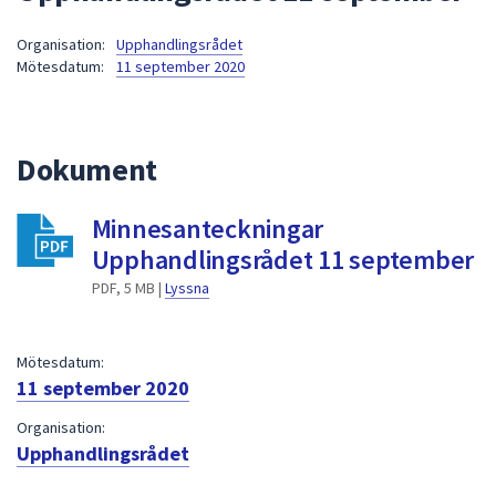
att
Organisation:
Upphandlingsrådet
presenteras
Mötesdatum:
11 september 2020
under
fältet.
Använd
piltangenterna
Dokument
för
att
Minnesanteckningar
navigera
Upphandlingsrådet 11 september
mellan
sökförslagen
PDF, 5 MB |
Lyssna
och
enter
Mötesdatum:
för
11 september 2020
att
välja
Organisation:
något
Upphandlingsrådet
av