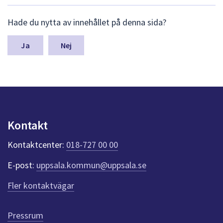
dem.
L
Hade du nytta av innehållet på denna sida?
ä
m
n
Nej
a
s
y
n
p
u
n
Kontakt
k
t
Kontaktcenter:
018-727 00 00
e
r
E-post:
uppsala.kommun@uppsala.se
f
ö
Fler kontaktvägar
r
d
e
Pressrum