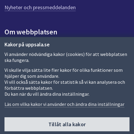
n
n
Nyheter och pressmeddelanden
a
s
i
Om webbplatsen
d
a
Om webbplatsen
Kakor på uppsala.se
Vi använder nödvändiga kakor (cookies) för att webbplatsen
Allmänna handlingar och diarium
ska fungera.
Behandling av personuppgifter
Vi skulle vilja sätta lite fler kakor för olika funktioner som
hjälper dig som användare.
Kakor
Vi vill också sätta kakor för statistik så vi kan analysera och
förbättra webbplatsen.
Språk (other languages)
Du kan när du vill ändra dina inställningar.
Tillgänglighetsredogörelse
Läs om vilka kakor vi använder och ändra dina inställningar
Tillåt alla kakor
Fler sätt att följa oss