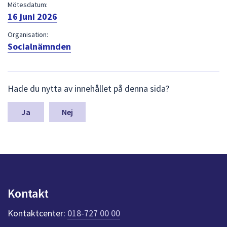
dem.
Mötesdatum:
16 juni 2026
Organisation:
Socialnämnden
L
Hade du nytta av innehållet på denna sida?
ä
m
n
Nej
a
s
y
n
p
u
n
Kontakt
k
t
Kontaktcenter:
018-727 00 00
e