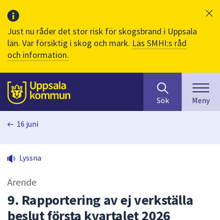
Just nu råder det stor risk för skogsbrand i Uppsala
län. Var försiktig i skog och mark.
Läs SMHI:s råd
och information.
Sök
huvudinnehåll
efter
Till sidans
Sök
Meny
innehåll
på
16 juni
webbplatsen.
När
du
Lyssna
börjar
skriva
Ärende
i
sökfältet
9. Rapportering av ej verkställa
kommer
beslut första kvartalet 2026
sökförslag