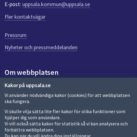
r
E-post:
uppsala.kommun@uppsala.se
f
ö
Fler kontaktvägar
r
d
e
Pressrum
n
n
Nyheter och pressmeddelanden
a
s
i
Om webbplatsen
d
a
Om webbplatsen
Kakor på uppsala.se
Vi använder nödvändiga kakor (cookies) för att webbplatsen
Allmänna handlingar och diarium
ska fungera.
Behandling av personuppgifter
Vi skulle vilja sätta lite fler kakor för olika funktioner som
hjälper dig som användare.
Kakor
Vi vill också sätta kakor för statistik så vi kan analysera och
förbättra webbplatsen.
Språk (other languages)
Du kan när du vill ändra dina inställningar.