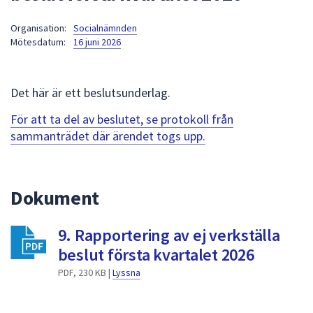
att
Organisation:
Socialnämnden
presenteras
Mötesdatum:
16 juni 2026
under
fältet.
Använd
Det här är ett beslutsunderlag.
piltangenterna
för
För att ta del av beslutet, se protokoll från
att
sammanträdet där ärendet togs upp.
navigera
mellan
sökförslagen
Dokument
och
enter
9. Rapportering av ej verkställa
för
att
beslut första kvartalet 2026
välja
PDF, 230 KB |
Lyssna
något
av