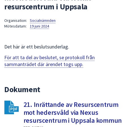
resurscentrum i Uppsala
att
presenteras
under
Organisation:
Socialnämnden
Mötesdatum:
19 juni 2024
fältet.
Använd
piltangenterna
Det här är ett beslutsunderlag.
för
att
För att ta del av beslutet, se protokoll från
navigera
sammanträdet där ärendet togs upp.
mellan
sökförslagen
och
Dokument
enter
för
att
21. Inrättande av Resurscentrum
välja
mot hedersvåld via Nexus
något
resurscentrum i Uppsala kommun
av