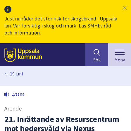
Just nu råder det stor risk för skogsbrand i Uppsala
län. Var försiktig i skog och mark.
Läs SMHI:s råd
och information.
Sök
huvudinnehåll
efter
Till sidans
Sök
Meny
innehåll
på
19 juni
webbplatsen.
När
du
Lyssna
börjar
skriva
Ärende
i
sökfältet
21. Inrättande av Resurscentrum
kommer
mot hedersvåld via Nexus
sökförslag