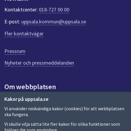
k
t
Kontaktcenter:
018-727 00 00
e
r
E-post:
uppsala.kommun@uppsala.se
f
ö
Fler kontaktvägar
r
d
e
Pressrum
n
n
Nyheter och pressmeddelanden
a
s
i
Om webbplatsen
d
a
Om webbplatsen
Kakor på uppsala.se
Vi använder nödvändiga kakor (cookies) för att webbplatsen
Allmänna handlingar och diarium
ska fungera.
Behandling av personuppgifter
Vi skulle vilja sätta lite fler kakor för olika funktioner som
hjälper dig som användare.