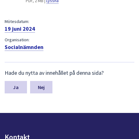
PDF, 2 MB |
Lyssna
dem.
Mötesdatum:
19 juni 2024
Organisation:
Socialnämnden
L
Hade du nytta av innehållet på denna sida?
ä
m
n
Nej
a
s
y
n
p
u
n
Kontakt