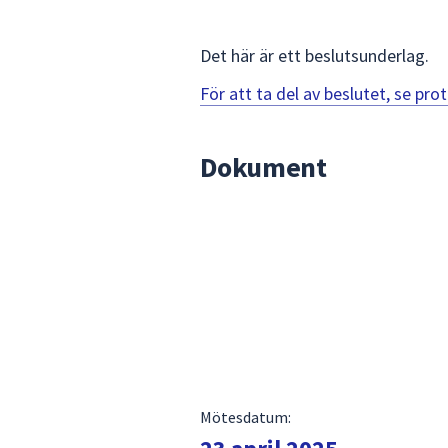
för
att
Det här är ett beslutsunderlag.
navigera
mellan
För att ta del av beslutet, se pr
sökförslagen
och
Dokument
enter
för
att
välja
något
av
dem.
Mötesdatum: