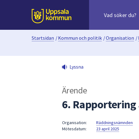
Sök
efter
huvudinnehåll
innehåll
Till sidans
på
webbplatsen.
Startsidan
/
Kommun och politik
/
Organisation
/
När
du
börjar
skriva
Lyssna
i
sökfältet
kommer
Ärende
sökförslag
att
6. Rapportering
presenteras
under
fältet.
Organisation:
Räddningsnämnden
Mötesdatum:
23 april 2025
Använd
piltangenterna