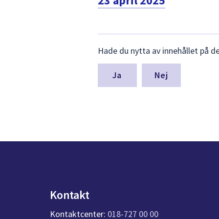
23 april 2025
Lämna
Hade du nytta av innehållet på d
synpunkter
för
denna
Nej
sida
Kontakt
Kontaktcenter:
018-727 00 00