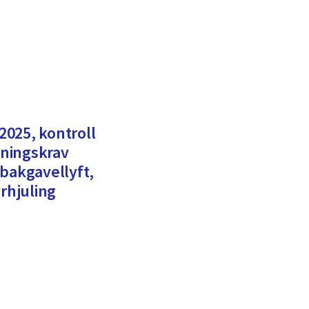
025, kontroll
dningskrav
 bakgavellyft,
yrhjuling