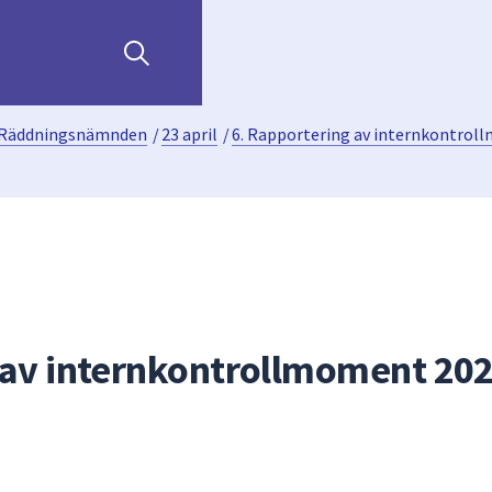
Räddningsnämnden
/
23 april
/
6. Rapportering av internkontro
 av internkontrollmoment 20