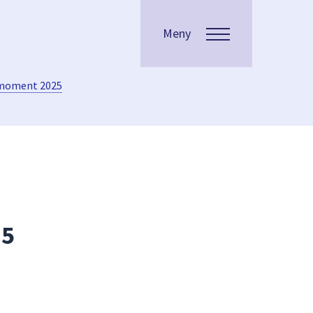
Meny
llmoment 2025
25