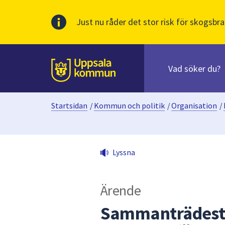
Just nu råder det stor risk för skogsbra
Sök
efter
huvudinnehåll
innehåll
Till sidans
på
webbplatsen.
Startsidan
/
Kommun och politik
/
Organisation
/
När
du
börjar
skriva
Lyssna
i
sökfältet
kommer
Ärende
sökförslag
att
Sammanträdesti
presenteras