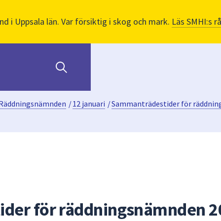
nd i Uppsala län. Var försiktig i skog och mark.
Läs SMHI:s r
Räddningsnämnden
/
12 januari
/
Sammanträdestider för räddnin
der för räddningsnämnden 2