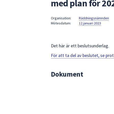
med plan för 20
under
fältet.
Använd
Organisation:
Räddningsnämnden
piltangenterna
Mötesdatum:
12 januari 2023
för
att
navigera
mellan
Det här är ett beslutsunderlag.
sökförslagen
För att ta del av beslutet, se pr
och
enter
för
Dokument
att
välja
något
av
dem.