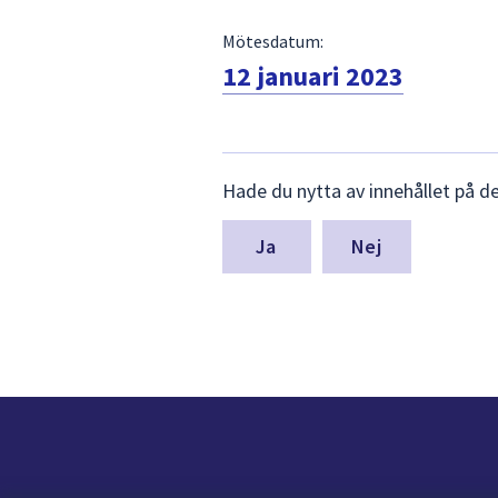
Mötesdatum:
12 januari 2023
Lämna
Hade du nytta av innehållet på d
synpunkter
för
denna
Nej
sida