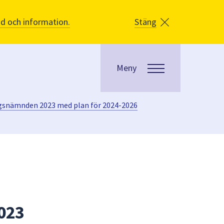
åd och information.
Stäng
Meny
gsnämnden 2023 med plan för 2024-2026
023