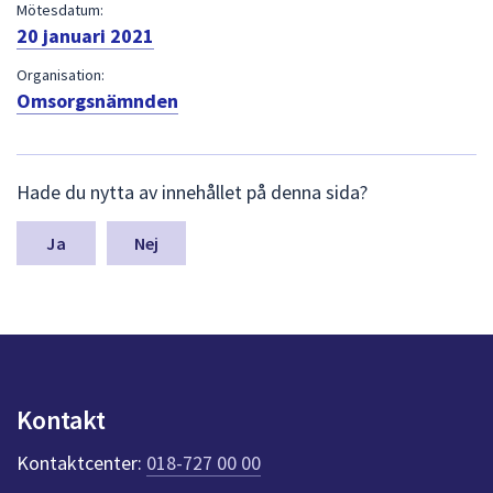
dem.
Mötesdatum:
20 januari 2021
Organisation:
Omsorgsnämnden
L
Hade du nytta av innehållet på denna sida?
ä
m
n
Nej
a
s
y
n
p
u
n
Kontakt
k
t
Kontaktcenter:
018-727 00 00
e