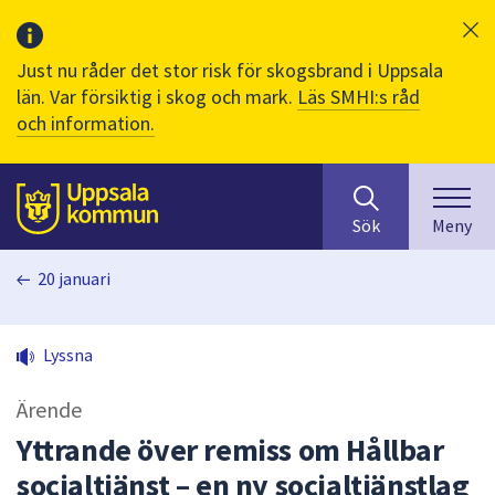
Just nu råder det stor risk för skogsbrand i Uppsala
län. Var försiktig i skog och mark.
Läs SMHI:s råd
och information.
Sök
huvudinnehåll
efter
Till sidans
Sök
Meny
innehåll
på
20 januari
webbplatsen.
När
du
Lyssna
börjar
skriva
Ärende
i
sökfältet
Yttrande över remiss om Hållbar
kommer
socialtjänst – en ny socialtjänstlag
sökförslag