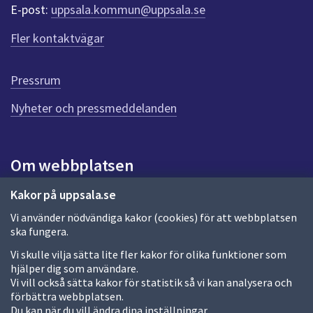
r
E-post:
uppsala.kommun@uppsala.se
f
ö
Fler kontaktvägar
r
d
e
Pressrum
n
n
Nyheter och pressmeddelanden
a
s
i
Om webbplatsen
d
a
Om webbplatsen
Kakor på uppsala.se
Vi använder nödvändiga kakor (cookies) för att webbplatsen
Allmänna handlingar och diarium
ska fungera.
Behandling av personuppgifter
Vi skulle vilja sätta lite fler kakor för olika funktioner som
hjälper dig som användare.
Kakor
Vi vill också sätta kakor för statistik så vi kan analysera och
förbättra webbplatsen.
Språk (other languages)
Du kan när du vill ändra dina inställningar.