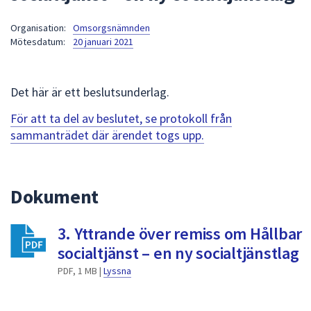
att
Organisation:
Omsorgsnämnden
presenteras
Mötesdatum:
20 januari 2021
under
fältet.
Använd
Det här är ett beslutsunderlag.
piltangenterna
för
För att ta del av beslutet, se protokoll från
att
sammanträdet där ärendet togs upp.
navigera
mellan
sökförslagen
Dokument
och
enter
3. Yttrande över remiss om Hållbar
för
att
socialtjänst – en ny socialtjänstlag
välja
PDF, 1 MB |
Lyssna
något
av