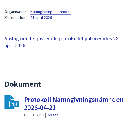
att
Organisation:
Namngivningsnämnden
presenteras
Mötesdatum:
21 april 2026
under
fältet.
Använd
Anslag om det justerade protokollet publicerades
28
piltangenterna
april 2026
för
att
navigera
mellan
sökförslagen
Dokument
och
enter
för
Protokoll Namngivningsnämnden
att
2026-04-21
välja
PDF, 182 KB |
Lyssna
något
av