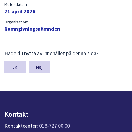
dem.
Mötesdatum:
21 april 2026
Organisation:
Namngivningsnämnden
L
Hade du nytta av innehållet på denna sida?
ä
m
n
Nej
a
s
y
n
p
u
n
Kontakt
k
t
Kontaktcenter:
018-727 00 00
e