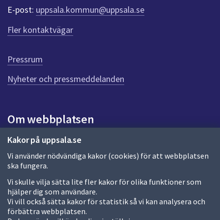
r
E-post:
uppsala.kommun@uppsala.se
f
ö
Fler kontaktvägar
r
d
e
Pressrum
n
n
Nyheter och pressmeddelanden
a
s
i
Om webbplatsen
d
a
Om webbplatsen
Kakor på uppsala.se
Vi använder nödvändiga kakor (cookies) för att webbplatsen
Allmänna handlingar och diarium
ska fungera.
Behandling av personuppgifter
Vi skulle vilja sätta lite fler kakor för olika funktioner som
hjälper dig som användare.
Kakor
Vi vill också sätta kakor för statistik så vi kan analysera och
förbättra webbplatsen.
Språk (other languages)