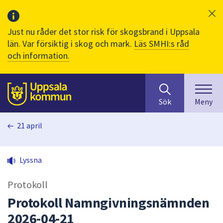
Just nu råder det stor risk för skogsbrand i Uppsala
län. Var försiktig i skog och mark.
Läs SMHI:s råd
och information.
Sök
huvudinnehåll
efter
Till sidans
Sök
Meny
innehåll
på
21 april
webbplatsen.
När
du
Lyssna
börjar
skriva
Protokoll
i
sökfältet
Protokoll Namngivningsnämnden
kommer
2026-04-21
sökförslag