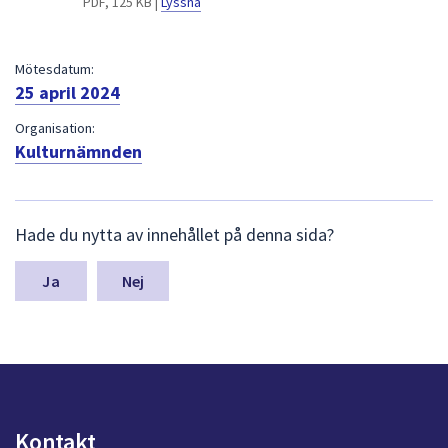
PDF, 125 KB |
Lyssna
dem.
Mötesdatum:
25 april 2024
Organisation:
Kulturnämnden
L
Hade du nytta av innehållet på denna sida?
ä
m
n
Nej
a
s
y
n
p
u
n
Kontakt