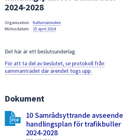
2024-2028
att
presenteras
under
Organisation:
Kulturnämnden
Mötesdatum:
25 april 2024
fältet.
Använd
piltangenterna
Det här är ett beslutsunderlag.
för
att
För att ta del av beslutet, se protokoll från
navigera
sammanträdet där ärendet togs upp.
mellan
sökförslagen
och
Dokument
enter
för
att
10 Samrådsyttrande avseende
välja
handlingsplan för trafikbuller
något
2024-2028
av