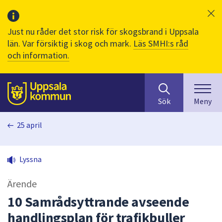
Just nu råder det stor risk för skogsbrand i Uppsala
län. Var försiktig i skog och mark.
Läs SMHI:s råd
och information.
Sök
huvudinnehåll
efter
Till sidans
Sök
Meny
innehåll
på
25 april
webbplatsen.
När
du
Lyssna
börjar
skriva
Ärende
i
sökfältet
10 Samrådsyttrande avseende
kommer
handlingsplan för trafikbuller
sökförslag