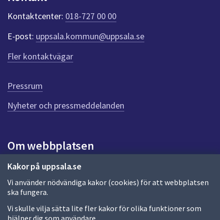
k
t
Kontaktcenter:
018-727 00 00
e
r
E-post:
uppsala.kommun@uppsala.se
f
ö
Fler kontaktvägar
r
d
e
Pressrum
n
n
Nyheter och pressmeddelanden
a
s
i
Om webbplatsen
d
a
Om webbplatsen
Kakor på uppsala.se
Vi använder nödvändiga kakor (cookies) för att webbplatsen
Allmänna handlingar och diarium
ska fungera.
Behandling av personuppgifter
Vi skulle vilja sätta lite fler kakor för olika funktioner som
hjälper dig som användare.