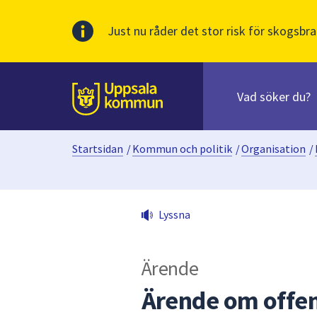
Just nu råder det stor risk för skogsbra
Sök
efter
huvudinnehåll
innehåll
Till sidans
på
webbplatsen.
Startsidan
/
Kommun och politik
/
Organisation
/
När
du
börjar
skriva
Lyssna
i
sökfältet
kommer
Ärende
sökförslag
att
Ärende om offen
presenteras