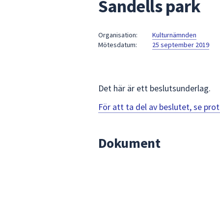
Sandells park
under
fältet.
Använd
Organisation:
Kulturnämnden
piltangenterna
Mötesdatum:
25 september 2019
för
att
navigera
mellan
Det här är ett beslutsunderlag.
sökförslagen
För att ta del av beslutet, se pr
och
enter
för
Dokument
att
välja
något
av
dem.