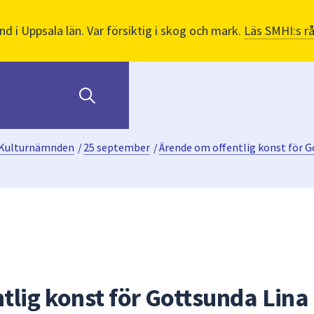
nd i Uppsala län. Var försiktig i skog och mark.
Läs SMHI:s r
Kulturnämnden
/
25 september
/
Ärende om offentlig konst för G
tlig konst för Gottsunda Lina