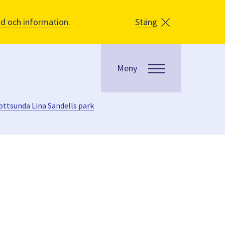
åd och information.
Stäng
Meny
ottsunda Lina Sandells park