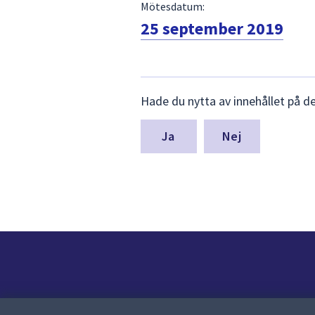
Mötesdatum:
25 september 2019
Lämna
Hade du nytta av innehållet på d
synpunkter
för
denna
Nej
sida
Kontakt