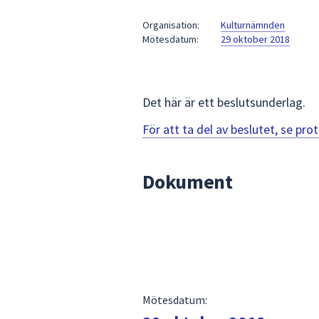
under
fältet.
Organisation:
Kulturnämnden
Mötesdatum:
29 oktober 2018
Använd
piltangenterna
för
att
Det här är ett beslutsunderlag.
navigera
mellan
För att ta del av beslutet, se pr
sökförslagen
och
Dokument
enter
för
att
välja
något
av
dem.
Mötesdatum: