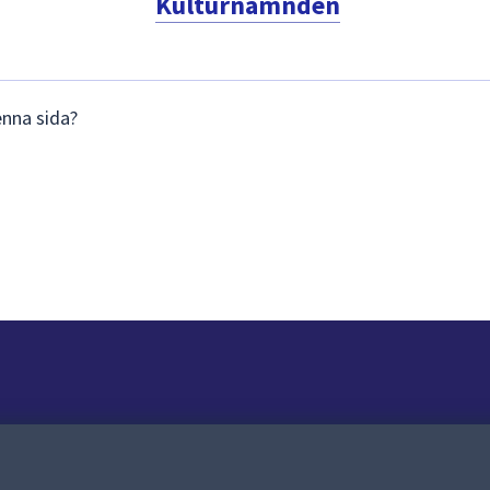
Kulturnämnden
enna sida?
Om webbplatsen
Om webbplatsen