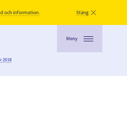
åd och information.
Stäng
Meny
r 2018