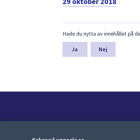
29 oktober 2018
Lämna
Hade du nytta av innehållet på d
synpunkter
för
denna
Nej
sida
Kontakt
Kontaktcenter:
018-727 00 00
Kakor på uppsala.se