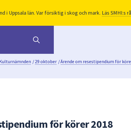
nd i Uppsala län. Var försiktig i skog och mark.
Läs SMHI:s r
Kulturnämnden
/
29 oktober
/
Ärende om resestipendium för köre
tipendium för körer 2018