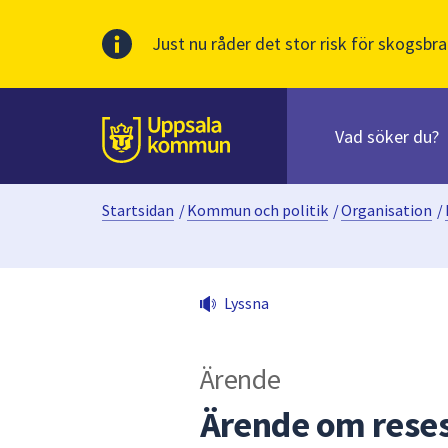
Just nu råder det stor risk för skogsbra
Sök
efter
huvudinnehåll
innehåll
Till sidans
på
webbplatsen.
Startsidan
/
Kommun och politik
/
Organisation
/
När
du
börjar
skriva
Lyssna
i
sökfältet
kommer
Ärende
sökförslag
att
Ärende om reses
presenteras