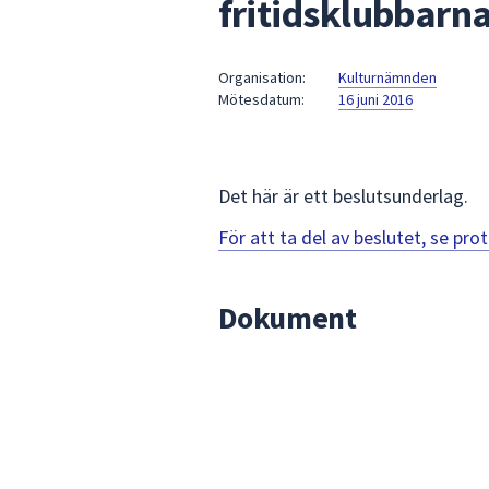
fritidsklubbarna
under
fältet.
Använd
Organisation:
Kulturnämnden
piltangenterna
Mötesdatum:
16 juni 2016
för
att
navigera
mellan
Det här är ett beslutsunderlag.
sökförslagen
För att ta del av beslutet, se pr
och
enter
för
Dokument
att
välja
något
av
dem.