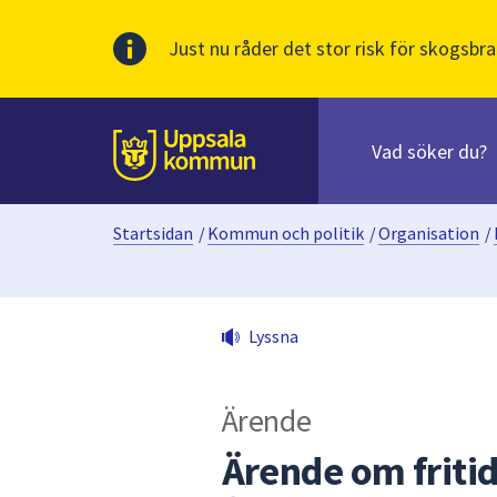
Just nu råder det stor risk för skogsbra
Sök
efter
huvudinnehåll
innehåll
Till sidans
på
webbplatsen.
Startsidan
/
Kommun och politik
/
Organisation
/
När
du
börjar
skriva
Lyssna
i
sökfältet
kommer
Ärende
sökförslag
att
Ärende om friti
presenteras