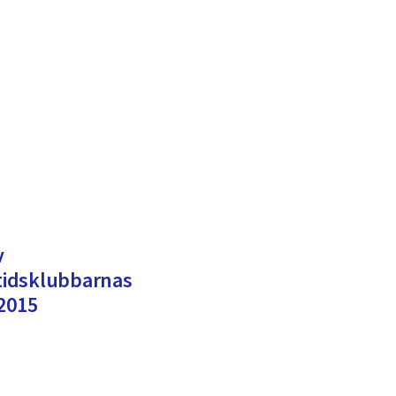
v
itidsklubbarnas
 2015