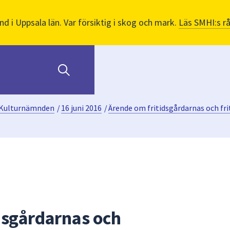
nd i Uppsala län. Var försiktig i skog och mark.
Läs SMHI:s r
Kulturnämnden
/
16 juni 2016
/
Ärende om fritidsgårdarnas och fr
dsgårdarnas och