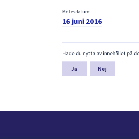
Mötesdatum:
16 juni 2016
Lämna
Hade du nytta av innehållet på d
synpunkter
för
denna
Nej
sida