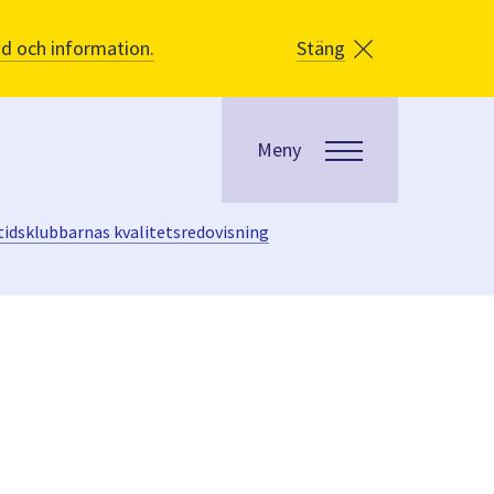
åd och information.
Stäng
Meny
itidsklubbarnas kvalitetsredovisning