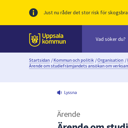
Just nu råder det stor risk för skogsbra
Sök
efter
huvudinnehåll
innehåll
Till sidans
på
webbplatsen.
Startsidan
/
Kommun och politik
/
Organisation
/
När
Ärende om studiefrämjandets ansökan om verksam
du
börjar
skriva
i
Lyssna
sökfältet
kommer
sökförslag
Ärende
att
Ärende om stud
presenteras