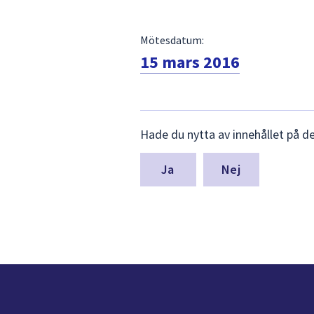
Mötesdatum:
15 mars 2016
Lämna
Hade du nytta av innehållet på d
synpunkter
för
denna
Nej
sida