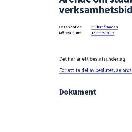
under
verksamhetsbid
fältet.
Använd
piltangenterna
Organisation:
Kulturnämnden
för
Mötesdatum:
15 mars 2016
att
navigera
mellan
Det här är ett beslutsunderlag.
sökförslagen
och
För att ta del av beslutet, se pr
enter
för
att
Dokument
välja
något
av
dem.