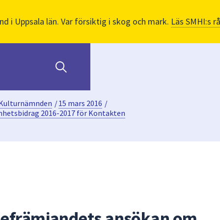
nd i Uppsala län. Var försiktig i skog och mark.
Läs SMHI:s r
Kulturnämnden
/
15 mars 2016
/
hetsbidrag 2016-2017 för Kontakten
iefrämjandets ansökan om