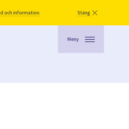
åd och information.
Stäng
Meny