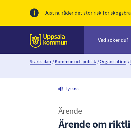
Just nu råder det stor risk för skogsbra
Sök
efter
huvudinnehåll
innehåll
Till sidans
på
webbplatsen.
Startsidan
/
Kommun och politik
/
Organisation
/
När
du
börjar
skriva
Lyssna
i
sökfältet
kommer
Ärende
sökförslag
att
Ärende om riktli
presenteras