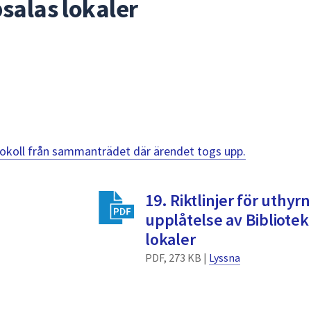
salas lokaler
otokoll från sammanträdet där ärendet togs upp.
19. Riktlinjer för uthyr
upplåtelse av Bibliote
lokaler
PDF, 273 KB |
Lyssna