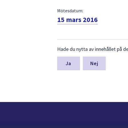
Mötesdatum:
15 mars 2016
Lämna
Hade du nytta av innehållet på d
synpunkter
för
denna
Nej
sida