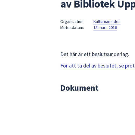
av Bibliotek Upp
under
fältet.
Använd
Organisation:
Kulturnämnden
piltangenterna
Mötesdatum:
15 mars 2016
för
att
navigera
mellan
Det här är ett beslutsunderlag.
sökförslagen
För att ta del av beslutet, se pr
och
enter
för
Dokument
att
välja
något
av
dem.