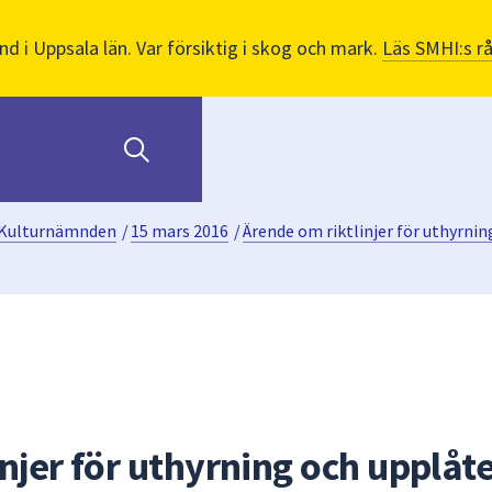
nd i Uppsala län. Var försiktig i skog och mark.
Läs SMHI:s r
Kulturnämnden
/
15 mars 2016
/
Ärende om riktlinjer för uthyrnin
njer för uthyrning och upplåt