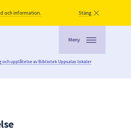
åd och information.
Stäng
Meny
g och upplåtelse av Bibliotek Uppsalas lokaler
else