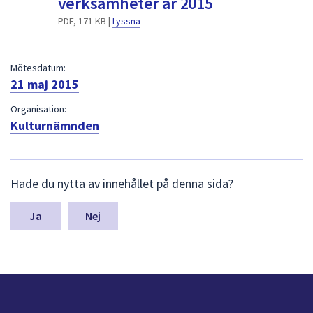
verksamheter år 2015
dem.
PDF, 171 KB |
Lyssna
Mötesdatum:
21 maj 2015
Organisation:
Kulturnämnden
L
Hade du nytta av innehållet på denna sida?
ä
m
n
Nej
a
s
y
n
p
u