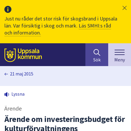
Just nu råder det stor risk för skogsbrand i Uppsala
län. Var försiktig i skog och mark.
Läs SMHI:s råd
och information.
Sök
huvudinnehåll
efter
Till sidans
Sök
Meny
innehåll
på
21 maj 2015
webbplatsen.
När
du
Lyssna
börjar
skriva
Ärende
i
sökfältet
Ärende om investeringsbudget för
kommer
kulturförvaltningens
sökförslag