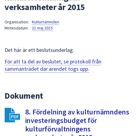
verksamheter år 2015
att
presenteras
under
Organisation:
Kulturnämnden
Mötesdatum:
21 maj 2015
fältet.
Använd
piltangenterna
Det här är ett beslutsunderlag.
för
att
För att ta del av beslutet, se protokoll från
navigera
sammanträdet där ärendet togs upp.
mellan
sökförslagen
och
Dokument
enter
för
att
8. Fördelning av kulturnämndens
välja
investeringsbudget för
något
kulturförvaltningens
av