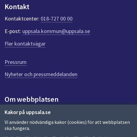
n
Kontakt
k
t
Kontaktcenter:
018-727 00 00
e
r
E-post:
uppsala.kommun@uppsala.se
f
ö
Fler kontaktvägar
r
d
e
Pressrum
n
n
Nyheter och pressmeddelanden
a
s
i
Om webbplatsen
d
a
Om webbplatsen
Kakor på uppsala.se
Vi använder nödvändiga kakor (cookies) för att webbplatsen
Allmänna handlingar och diarium
ska fungera.
Behandling av personuppgifter