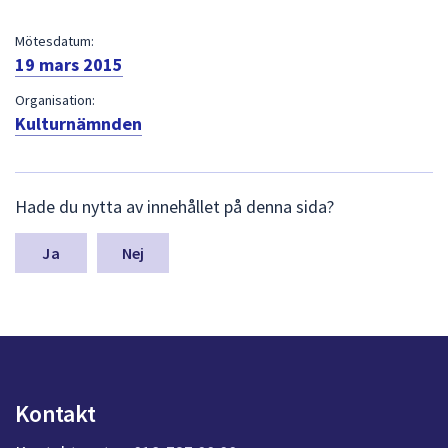
dem.
Mötesdatum:
19 mars 2015
Organisation:
Kulturnämnden
L
Hade du nytta av innehållet på denna sida?
ä
m
n
Nej
a
s
y
n
p
u
n
Kontakt
k
t