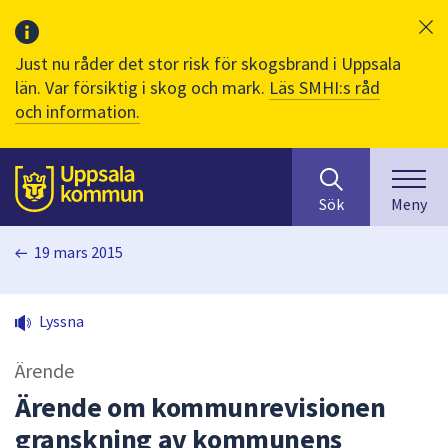
Just nu råder det stor risk för skogsbrand i Uppsala
län. Var försiktig i skog och mark.
Läs SMHI:s råd
och information.
Sök
huvudinnehåll
efter
Till sidans
Sök
Meny
innehåll
på
19 mars 2015
webbplatsen.
När
du
Lyssna
börjar
skriva
Ärende
i
sökfältet
Ärende om kommunrevisionen
kommer
granskning av kommunens
sökförslag