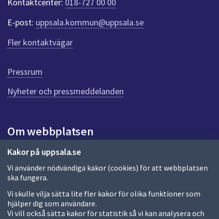
Kontaktcenter:
018-727 00 00
e
r
E-post:
uppsala.kommun@uppsala.se
f
ö
Fler kontaktvägar
r
d
e
Pressrum
n
n
Nyheter och pressmeddelanden
a
s
i
Om webbplatsen
d
a
Om webbplatsen
Kakor på uppsala.se
Vi använder nödvändiga kakor (cookies) för att webbplatsen
Allmänna handlingar och diarium
ska fungera.
Behandling av personuppgifter
Vi skulle vilja sätta lite fler kakor för olika funktioner som
hjälper dig som användare.
Kakor
Vi vill också sätta kakor för statistik så vi kan analysera och