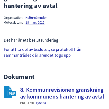
hantering av avtal
att
presenteras
under
Organisation:
Kulturnämnden
Mötesdatum:
19 mars 2015
fältet.
Använd
piltangenterna
Det här är ett beslutsunderlag.
för
att
För att ta del av beslutet, se protokoll från
navigera
sammanträdet där ärendet togs upp.
mellan
sökförslagen
och
Dokument
enter
för
att
8. Kommunrevisionen granskning
välja
av kommunens hantering av avtal
något
PDF, 4 MB |
Lyssna
av